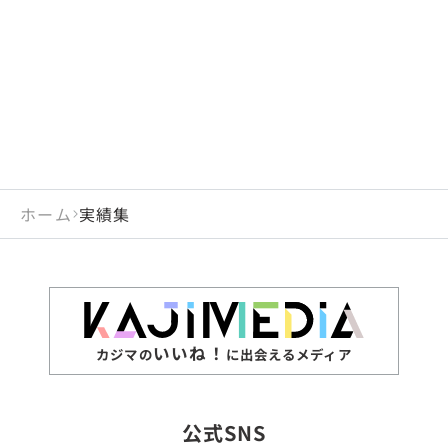
閉じる
岡山県
長崎県
広島県
熊本県
静岡県
愛知県
閉じる
米国
アラブ首長国連邦
山口県
大分県
徳島県
宮崎県
三重県
岐阜県
アルジェリア
インド
香川県
鹿児島県
愛媛県
沖縄県
閉じる
インドネシア
エジプト・アラブ共
高知県
閉じる
ホーム
実績集
エチオピア
オーストラリア
閉じる
ザンビア
シンガポール
ジンバブエ
スリランカ
いいね！
カジマの
に出会えるメディア
タイ
台湾
公式SNS