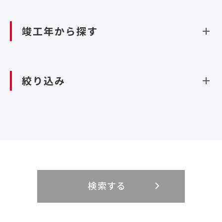
資源循環（廃棄物利活用施設）
閉じる
竣工年から探す
造成
北海道・東北
関東
閉じる
絞り込み
北海道
茨城県
青森県
栃木県
中部
近畿
岩手県
群馬県
宮城県
埼玉県
設計・施工
新潟県
京都府
富山県
大阪府
秋田県
千葉県
山形県
東京都
大規模複合開発
中国・四国
九州・沖縄
PFI
石川県
滋賀県
福井県
兵庫県
福島県
神奈川県
事業用地
検索する
リニューアル
鳥取県
福岡県
島根県
佐賀県
長野県
奈良県
山梨県
和歌山県
海外
閉じる
閉じる