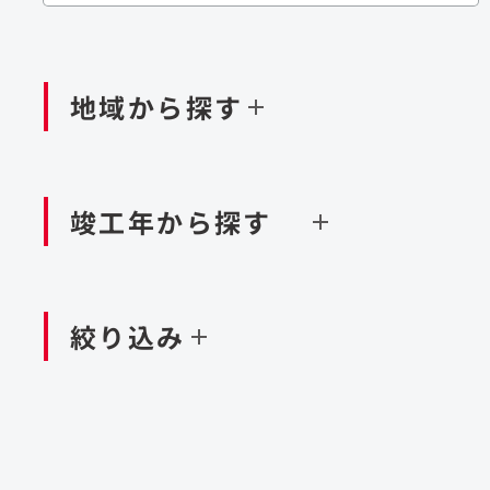
閉じる
閉じる
閉じる
鉄道
ダム
再生可能エネルギー
処理場・リサイクル施設
橋梁
トン
地域から探す
閉じる
空港施設
造成
港湾/海洋施設
竣工年から探す
北海道・東北
関東
閉じる
閉じる
絞り込み
中国・四国
九州・沖縄
北海道
茨城県
新潟県
京都府
青森県
栃木県
富山県
大阪府
岩手県
群馬県
石川県
滋賀県
秋田県
千葉県
長野県
奈良県
山形県
東京都
山梨県
和歌山県
福島県
神奈川県
静岡県
鳥取県
福岡県
米国
島根県
佐賀県
アラブ首長国連邦
岡山県
長崎県
設計・施工
大規模複合開発