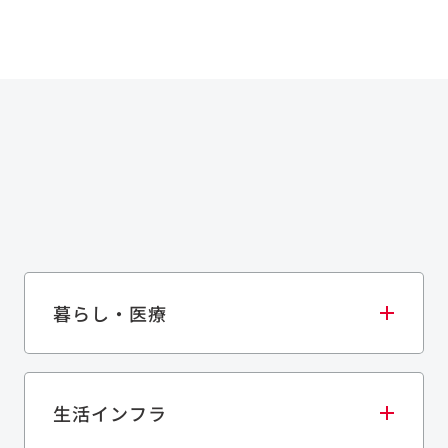
暮らし・医療
生活インフラ
庫・物流施設
医療・福祉施設
歴史的建造物