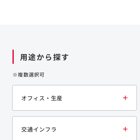
用途から探す
※複数選択可
オフィス・生産
交通インフラ
オフィス
集合住宅
学校・教育施設
生産・研究施設
宿泊施設
文化・スポーツ施設
商業施設
倉