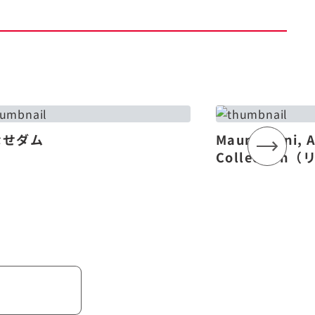
なせダム
Mauna Lani, 
Collectio