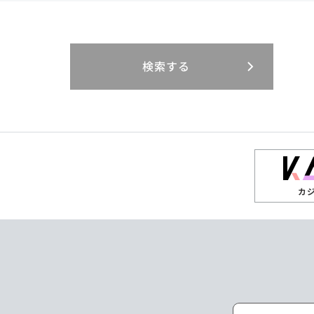
閉じる
閉じる
閉じる
三重県
岐阜県
山口県
大分県
インドネシア
徳島県
宮崎県
エジプト・アラブ
香川県
鹿児島県
リニューアル
検索する
閉じる
閉じる
閉じる
高知県
ザンビア
シンガポール
閉じる
タイ
台湾
カ
ニュージーランド
パラオ
ポーランド
マレーシア