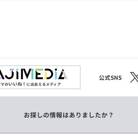
共和国
愛媛県
沖縄県
エチオピア
オーストラリア
ジンバブエ
スリランカ
X
チェコ
中国
公式SNS
いいね！
ジマの
に出会えるメディア
フィリピン
ベトナム
お探しの情報はありましたか？
ミャンマー
メキシコ