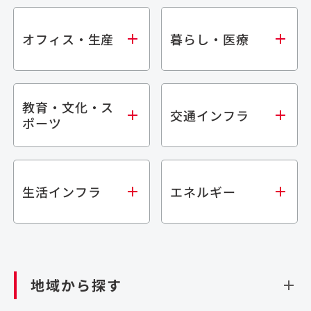
オフィス・生産
暮らし・医療
教育・文化・ス
オフィス
集合住宅
交通インフラ
ポーツ
生産・研究施設
宿泊施設
倉庫・物流施設
商業施設
医療・福祉施設
学校・教育施設
鉄道
生活インフラ
エネルギー
閉じる
文化・スポーツ施設
橋梁
閉じる
歴史的建造物
トンネル
道路
ダム
再生可能エネルギー
閉じる
空港施設
地域から探す
処理場・リサイクル施設
港湾/海洋施設
閉じる
上下水道施設