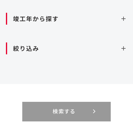
資源循環（廃棄物利活用施設）
閉じる
竣工年から探す
造成
北海道・東北
関東
閉じる
絞り込み
北海道
茨城県
青森県
栃木県
中部
近畿
岩手県
群馬県
宮城県
埼玉県
設計・施工
新潟県
京都府
富山県
大阪府
秋田県
千葉県
山形県
東京都
大規模複合開発
中国・四国
九州・沖縄
PFI
石川県
滋賀県
福井県
兵庫県
福島県
神奈川県
事業用地
検索する
リニューアル
鳥取県
福岡県
島根県
佐賀県
長野県
奈良県
山梨県
和歌山県
海外
閉じる
閉じる