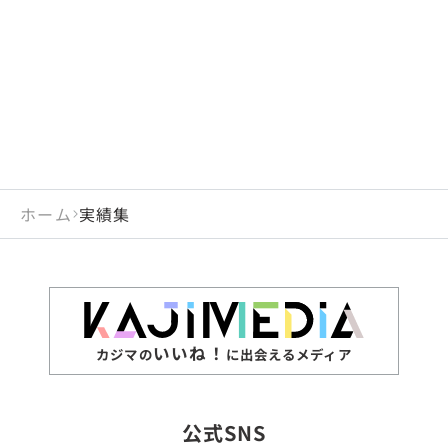
閉じる
岡山県
長崎県
広島県
熊本県
静岡県
愛知県
閉じる
米国
アラブ首長国連邦
山口県
大分県
徳島県
宮崎県
三重県
岐阜県
アルジェリア
インド
香川県
鹿児島県
愛媛県
沖縄県
閉じる
インドネシア
エジプト・アラブ共
高知県
閉じる
ホーム
実績集
エチオピア
オーストラリア
閉じる
ザンビア
シンガポール
ジンバブエ
スリランカ
いいね！
カジマの
に出会えるメディア
タイ
台湾
公式SNS