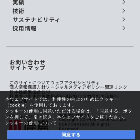
実績
技術
サステナビリティ
採用情報
お問い合わせ
サイトマップ
このサイトについて
ウェブアクセシビリティ
個人情報保護方針
ソーシャルメディアポリシー
関連リンク
日本建設業連合会
社員向け災害対策情報
外部通報窓口
協力会社の皆様へ
本ウェブサイトでは、利便性の向上のためにクッキー
電子公告
（cookie）を使用しております。
クッキーの使用に同意いただける場合は、「同意する」ボタ
鹿島建設株式会社
ンを押して、引き続き、本ウェブサイトをご覧ください。
Copyright (C) 1995–2026 KAJIMA
クッキーの使用について
CORPORATION All Rights
Reserved.
同意する