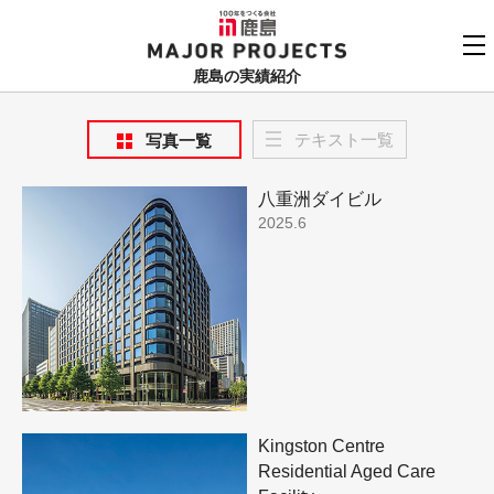
鹿島
MAJOR PROJECTS
鹿島の実績紹介
実績紹介TOP
テキスト一覧
写真一覧
更新順でみる
関連リンク
八重洲ダイビル
よくあるご質問
2025.6
用途でさがす
鹿島建設株式会社
個人情報保護方針
竣工年でさがす
お問い合わせ
地域でさがす
あいうえお順
Kingston Centre
Residential Aged Care