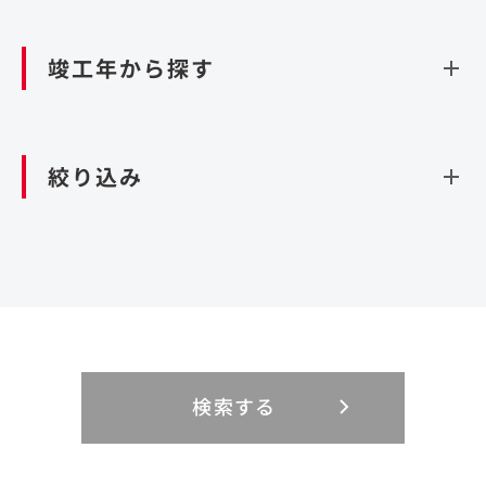
資源循環（廃棄物利活用施設）
閉じる
竣工年から探す
造成
北海道・東北
関東
閉じる
絞り込み
北海道
茨城県
青森県
栃木県
中部
近畿
岩手県
群馬県
宮城県
埼玉県
設計・施工
新潟県
京都府
富山県
大阪府
秋田県
千葉県
山形県
東京都
大規模複合開発
中国・四国
九州・沖縄
PFI
石川県
滋賀県
福井県
兵庫県
福島県
神奈川県
事業用地
検索する
リニューアル
鳥取県
福岡県
島根県
佐賀県
長野県
奈良県
山梨県
和歌山県
海外
閉じる
閉じる