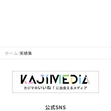
閉じる
岡山県
長崎県
広島県
熊本県
静岡県
愛知県
閉じる
米国
アラブ首長国連邦
山口県
大分県
徳島県
宮崎県
三重県
岐阜県
アルジェリア
インド
香川県
鹿児島県
愛媛県
沖縄県
閉じる
インドネシア
エジプト・アラブ共
高知県
閉じる
ホーム
実績集
エチオピア
オーストラリア
閉じる
ザンビア
シンガポール
ジンバブエ
スリランカ
いいね！
カジマの
に出会えるメディア
タイ
台湾
公式SNS