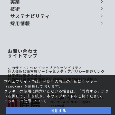
実績
技術
サステナビリティ
採用情報
お問い合わせ
サイトマップ
このサイトについて
ウェブアクセシビリティ
個人情報保護方針
ソーシャルメディアポリシー
関連リンク
日本建設業連合会
社員向け災害対策情報
外部通報窓口
協力会社の皆様へ
本ウェブサイトでは、利便性の向上のためにクッキー
電子公告
（cookie）を使用しております。
クッキーの使用に同意いただける場合は、「同意する」ボタ
鹿島建設株式会社
ンを押して、引き続き、本ウェブサイトをご覧ください。
Copyright (C) 1995–2026 KAJIMA
クッキーの使用について
CORPORATION All Rights
Reserved.
同意する