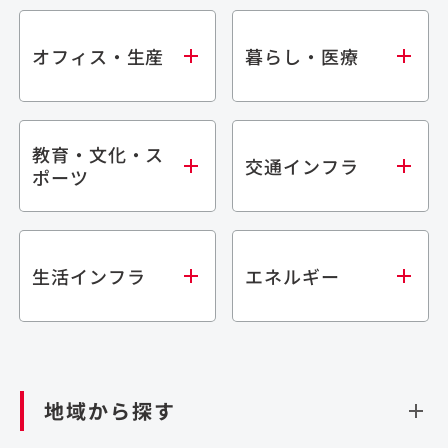
オフィス・生産
暮らし・医療
教育・文化・ス
オフィス
集合住宅
交通インフラ
ポーツ
生産・研究施設
宿泊施設
倉庫・物流施設
商業施設
医療・福祉施設
学校・教育施設
鉄道
生活インフラ
エネルギー
閉じる
文化・スポーツ施設
橋梁
閉じる
歴史的建造物
トンネル
道路
ダム
再生可能エネルギー
閉じる
空港施設
地域から探す
処理場・リサイクル施設
港湾/海洋施設
閉じる
上下水道施設