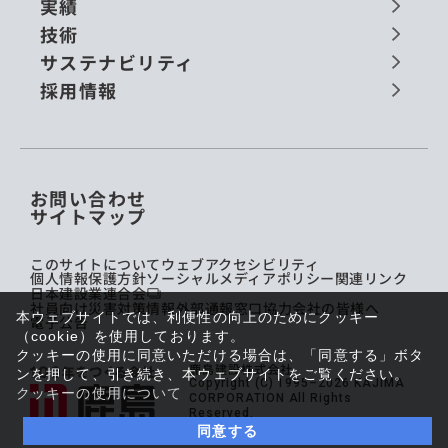
実績
技術
サステナビリティ
採用情報
お問い合わせ
サイトマップ
このサイトについて
ウェブアクセシビリティ
個人情報保護方針
ソーシャルメディアポリシー
関連リンク
日本建設業連合会
社員向け災害対策情報
外部通報窓口
協力会社の皆様へ
本ウェブサイトでは、利便性の向上のためにクッキー
電子公告
（cookie）を使用しております。
クッキーの使用に同意いただける場合は、「同意する」ボタ
鹿島建設株式会社
ンを押して、引き続き、本ウェブサイトをご覧ください。
Copyright (C) 1995–2026 KAJIMA
クッキーの使用について
CORPORATION All Rights
Reserved.
同意する