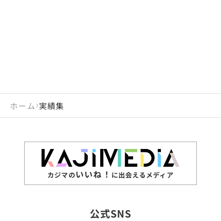
閉じる
岡山県
長崎県
広島県
熊本県
静岡県
愛知県
閉じる
米国
アラブ首長国連邦
山口県
大分県
徳島県
宮崎県
三重県
岐阜県
アルジェリア
インド
香川県
鹿児島県
愛媛県
沖縄県
閉じる
インドネシア
エジプト・アラブ共
高知県
閉じる
ホーム
実績集
エチオピア
オーストラリア
閉じる
ザンビア
シンガポール
ジンバブエ
スリランカ
いいね！
カジマの
に出会えるメディア
タイ
台湾
公式SNS