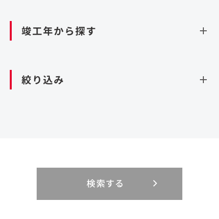
資源循環（廃棄物利活用施設）
閉じる
竣工年から探す
造成
北海道・東北
関東
閉じる
絞り込み
北海道
茨城県
青森県
栃木県
中部
近畿
岩手県
群馬県
宮城県
埼玉県
設計・施工
新潟県
京都府
富山県
大阪府
秋田県
千葉県
山形県
東京都
大規模複合開発
中国・四国
九州・沖縄
PFI
石川県
滋賀県
福井県
兵庫県
福島県
神奈川県
事業用地
検索する
リニューアル
鳥取県
福岡県
島根県
佐賀県
長野県
奈良県
山梨県
和歌山県
海外
閉じる
閉じる