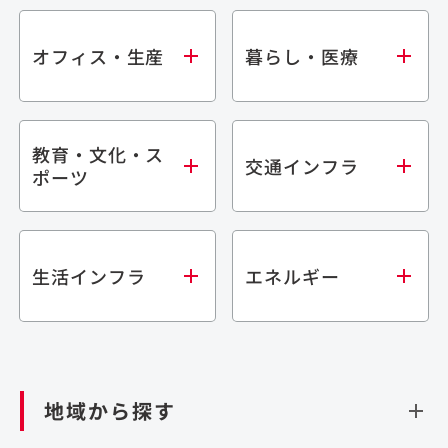
オフィス・生産
暮らし・医療
教育・文化・ス
オフィス
集合住宅
交通インフラ
ポーツ
生産・研究施設
宿泊施設
倉庫・物流施設
商業施設
医療・福祉施設
学校・教育施設
鉄道
生活インフラ
エネルギー
閉じる
文化・スポーツ施設
橋梁
閉じる
歴史的建造物
トンネル
道路
ダム
再生可能エネルギー
閉じる
空港施設
地域から探す
処理場・リサイクル施設
港湾/海洋施設
閉じる
上下水道施設