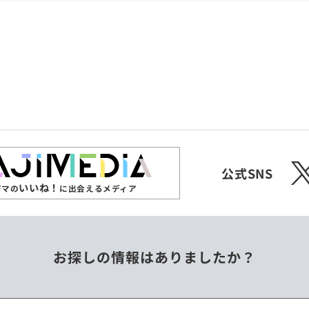
共和国
愛媛県
沖縄県
エチオピア
オーストラリア
ジンバブエ
スリランカ
X
チェコ
中国
公式SNS
いいね！
ジマの
に出会えるメディア
フィリピン
ベトナム
お探しの情報はありましたか？
ミャンマー
メキシコ