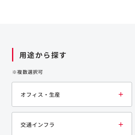
用途から探す
※複数選択可
オフィス・生産
交通インフラ
オフィス
集合住宅
学校・教育施設
生産・研究施設
宿泊施設
文化・スポーツ施設
商業施設
倉