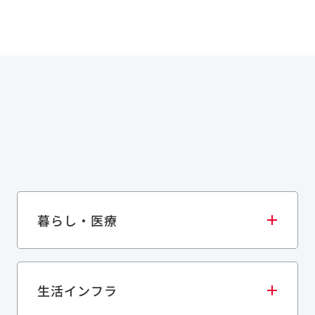
暮らし・医療
生活インフラ
庫・物流施設
医療・福祉施設
歴史的建造物