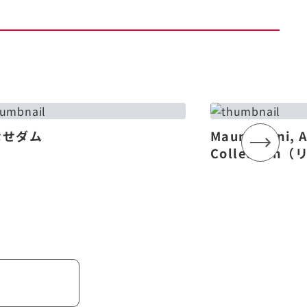
なせダム
Mauna Lani, 
Collectio