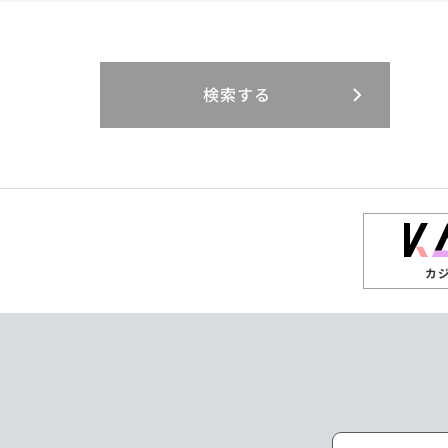
閉じる
閉じる
閉じる
三重県
岐阜県
山口県
大分県
インドネシア
徳島県
宮崎県
エジプト・アラブ
香川県
鹿児島県
リニューアル
検索する
閉じる
閉じる
閉じる
高知県
ザンビア
シンガポール
閉じる
タイ
台湾
カ
ニュージーランド
パラオ
ポーランド
マレーシア