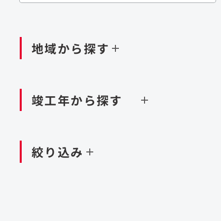
閉じる
閉じる
閉じる
鉄道
ダム
再生可能エネルギー
処理場・リサイクル施設
橋梁
トン
地域から探す
閉じる
空港施設
造成
港湾/海洋施設
竣工年から探す
北海道・東北
関東
閉じる
閉じる
絞り込み
中国・四国
九州・沖縄
北海道
茨城県
新潟県
京都府
青森県
栃木県
富山県
大阪府
岩手県
群馬県
石川県
滋賀県
秋田県
千葉県
長野県
奈良県
山形県
東京都
山梨県
和歌山県
福島県
神奈川県
静岡県
鳥取県
福岡県
米国
島根県
佐賀県
アラブ首長国連邦
岡山県
長崎県
設計・施工
大規模複合開発