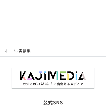
閉じる
岡山県
長崎県
広島県
熊本県
静岡県
愛知県
閉じる
米国
アラブ首長国連邦
山口県
大分県
徳島県
宮崎県
三重県
岐阜県
アルジェリア
インド
香川県
鹿児島県
愛媛県
沖縄県
閉じる
インドネシア
エジプト・アラブ共
高知県
閉じる
ホーム
実績集
エチオピア
オーストラリア
閉じる
ザンビア
シンガポール
ジンバブエ
スリランカ
いいね！
カジマの
に出会えるメディア
タイ
台湾
公式SNS