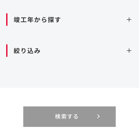
資源循環（廃棄物利活用施設）
閉じる
竣工年から探す
造成
北海道・東北
関東
閉じる
絞り込み
北海道
茨城県
青森県
栃木県
中部
近畿
岩手県
群馬県
宮城県
埼玉県
設計・施工
新潟県
京都府
富山県
大阪府
秋田県
千葉県
山形県
東京都
大規模複合開発
中国・四国
九州・沖縄
PFI
石川県
滋賀県
福井県
兵庫県
福島県
神奈川県
事業用地
検索する
リニューアル
鳥取県
福岡県
島根県
佐賀県
長野県
奈良県
山梨県
和歌山県
海外
閉じる
閉じる