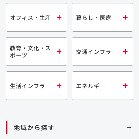
オフィス・生産
暮らし・医療
教育・文化・ス
オフィス
集合住宅
交通インフラ
ポーツ
生産・研究施設
宿泊施設
倉庫・物流施設
商業施設
医療・福祉施設
学校・教育施設
鉄道
生活インフラ
エネルギー
閉じる
文化・スポーツ施設
橋梁
閉じる
歴史的建造物
トンネル
道路
ダム
再生可能エネルギー
閉じる
空港施設
地域から探す
処理場・リサイクル施設
港湾/海洋施設
閉じる
上下水道施設