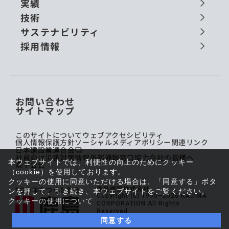
実績
技術
サステナビリティ
採用情報
お問い合わせ
サイトマップ
このサイトについて
ウェブアクセシビリティ
個人情報保護方針
ソーシャルメディアポリシー
関連リンク
日本建設業連合会
社員向け災害対策情報
外部通報窓口
協力会社の皆様へ
本ウェブサイトでは、利便性の向上のためにクッキー
電子公告
（cookie）を使用しております。
クッキーの使用に同意いただける場合は、「同意する」ボタ
鹿島建設株式会社
ンを押して、引き続き、本ウェブサイトをご覧ください。
Copyright (C) 1995–2026 KAJIMA
クッキーの使用について
CORPORATION All Rights
Reserved.
同意する