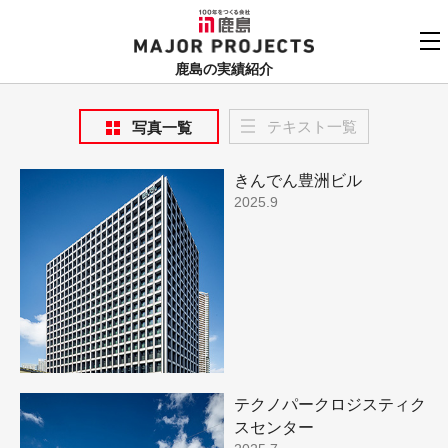
鹿島
MAJOR PROJECTS
鹿島の実績紹介
実績紹介TOP
テキスト一覧
写真一覧
更新順でみる
関連リンク
きんでん豊洲ビル
よくあるご質問
2025.9
用途でさがす
鹿島建設株式会社
個人情報保護方針
竣工年でさがす
お問い合わせ
地域でさがす
あいうえお順
テクノパークロジスティク
スセンター