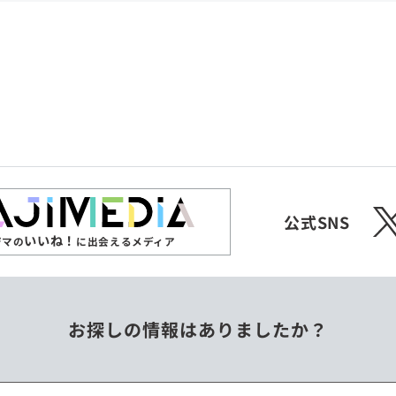
共和国
愛媛県
沖縄県
エチオピア
オーストラリア
ジンバブエ
スリランカ
X
チェコ
中国
公式SNS
いいね！
ジマの
に出会えるメディア
フィリピン
ベトナム
お探しの情報はありましたか？
ミャンマー
メキシコ