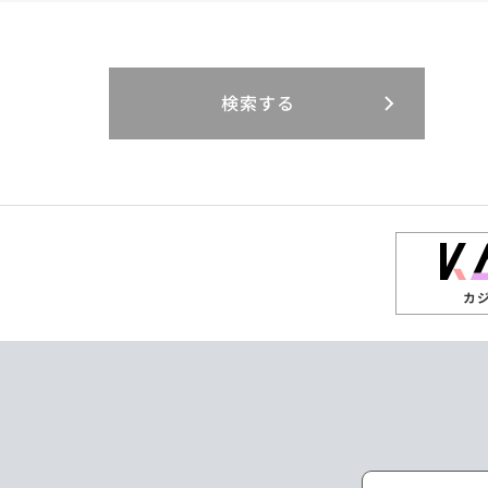
閉じる
閉じる
閉じる
三重県
岐阜県
山口県
大分県
インドネシア
徳島県
宮崎県
エジプト・アラブ
香川県
鹿児島県
リニューアル
検索する
閉じる
閉じる
閉じる
高知県
ザンビア
シンガポール
閉じる
タイ
台湾
カ
ニュージーランド
パラオ
ポーランド
マレーシア