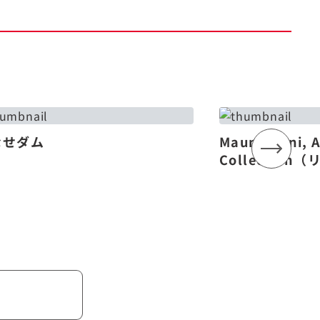
なせダム
Mauna Lani, 
Collectio