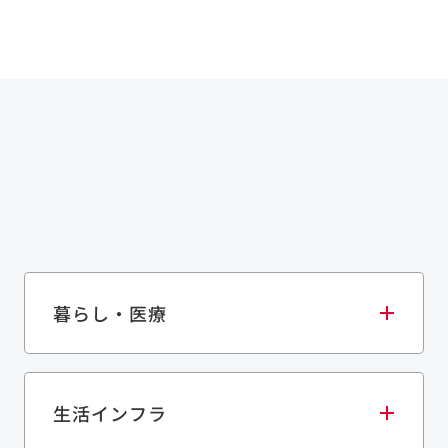
暮らし・医療
生活インフラ
庫・物流施設
医療・福祉施設
歴史的建造物