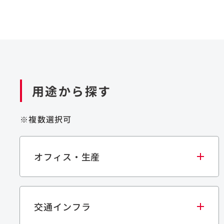
用途から探す
※複数選択可
オフィス・生産
交通インフラ
オフィス
集合住宅
学校・教育施設
生産・研究施設
宿泊施設
文化・スポーツ施設
商業施設
倉