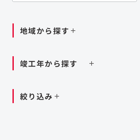
閉じる
閉じる
閉じる
鉄道
ダム
再生可能エネルギー
処理場・リサイクル施設
橋梁
トン
地域から探す
閉じる
空港施設
造成
港湾/海洋施設
竣工年から探す
北海道・東北
関東
閉じる
閉じる
絞り込み
中国・四国
九州・沖縄
北海道
茨城県
新潟県
京都府
青森県
栃木県
富山県
大阪府
岩手県
群馬県
石川県
滋賀県
秋田県
千葉県
長野県
奈良県
山形県
東京都
山梨県
和歌山県
福島県
神奈川県
静岡県
鳥取県
福岡県
米国
島根県
佐賀県
アラブ首長国連邦
岡山県
長崎県
設計・施工
大規模複合開発