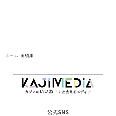
閉じる
岡山県
長崎県
広島県
熊本県
静岡県
愛知県
閉じる
米国
アラブ首長国連邦
山口県
大分県
徳島県
宮崎県
三重県
岐阜県
アルジェリア
インド
香川県
鹿児島県
愛媛県
沖縄県
閉じる
インドネシア
エジプト・アラブ共
高知県
閉じる
ホーム
実績集
エチオピア
オーストラリア
閉じる
ザンビア
シンガポール
ジンバブエ
スリランカ
いいね！
カジマの
に出会えるメディア
タイ
台湾
公式SNS