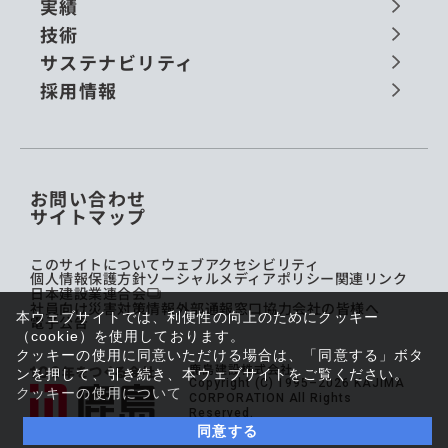
実績
技術
サステナビリティ
採用情報
お問い合わせ
サイトマップ
このサイトについて
ウェブアクセシビリティ
個人情報保護方針
ソーシャルメディアポリシー
関連リンク
日本建設業連合会
社員向け災害対策情報
外部通報窓口
協力会社の皆様へ
本ウェブサイトでは、利便性の向上のためにクッキー
電子公告
（cookie）を使用しております。
クッキーの使用に同意いただける場合は、「同意する」ボタ
鹿島建設株式会社
ンを押して、引き続き、本ウェブサイトをご覧ください。
Copyright (C) 1995–2026 KAJIMA
クッキーの使用について
CORPORATION All Rights
Reserved.
同意する