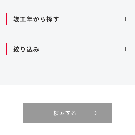
資源循環（廃棄物利活用施設）
閉じる
竣工年から探す
造成
北海道・東北
関東
閉じる
絞り込み
北海道
茨城県
青森県
栃木県
中部
近畿
岩手県
群馬県
宮城県
埼玉県
設計・施工
新潟県
京都府
富山県
大阪府
秋田県
千葉県
山形県
東京都
大規模複合開発
中国・四国
九州・沖縄
PFI
石川県
滋賀県
福井県
兵庫県
福島県
神奈川県
事業用地
検索する
リニューアル
鳥取県
福岡県
島根県
佐賀県
長野県
奈良県
山梨県
和歌山県
海外
閉じる
閉じる