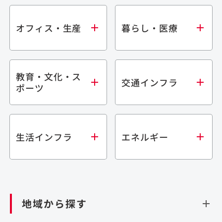
オフィス・生産
暮らし・医療
教育・文化・ス
オフィス
集合住宅
交通インフラ
ポーツ
生産・研究施設
宿泊施設
倉庫・物流施設
商業施設
医療・福祉施設
学校・教育施設
鉄道
生活インフラ
エネルギー
閉じる
文化・スポーツ施設
橋梁
閉じる
歴史的建造物
トンネル
道路
ダム
再生可能エネルギー
閉じる
空港施設
地域から探す
処理場・リサイクル施設
港湾/海洋施設
閉じる
上下水道施設