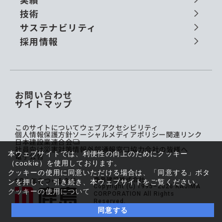
技術
サステナビリティ
採用情報
お問い合わせ
サイトマップ
このサイトについて
ウェブアクセシビリティ
個人情報保護方針
ソーシャルメディアポリシー
関連リンク
日本建設業連合会
社員向け災害対策情報
外部通報窓口
協力会社の皆様へ
本ウェブサイトでは、利便性の向上のためにクッキー
電子公告
（cookie）を使用しております。
クッキーの使用に同意いただける場合は、「同意する」ボタ
鹿島建設株式会社
ンを押して、引き続き、本ウェブサイトをご覧ください。
Copyright (C) 1995–2026 KAJIMA
クッキーの使用について
CORPORATION All Rights
Reserved.
同意する