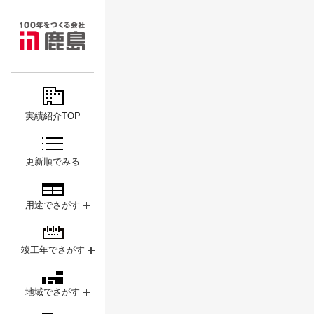
MAJOR
鹿島
PROJECTS
実績紹介TOP
更新順でみる
用途でさがす
竣工年でさがす
地域でさがす