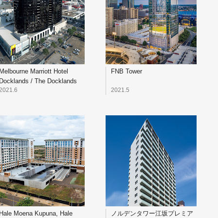
Melbourne Marriott Hotel
FNB Tower
Docklands / The Docklands
Residences
2021.6
2021.5
Hale Moena Kupuna, Hale
ノルデンタワー江坂プレミア