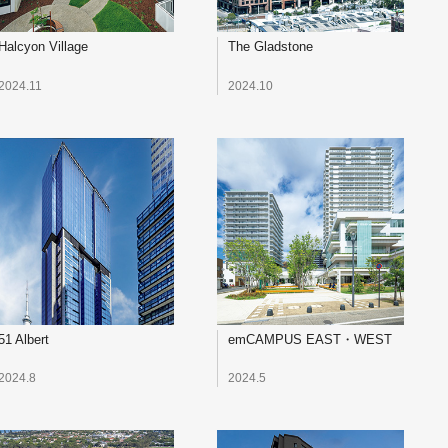
Halcyon Village
The Gladstone
2024.11
2024.10
51 Albert
emCAMPUS EAST・WEST
2024.8
2024.5