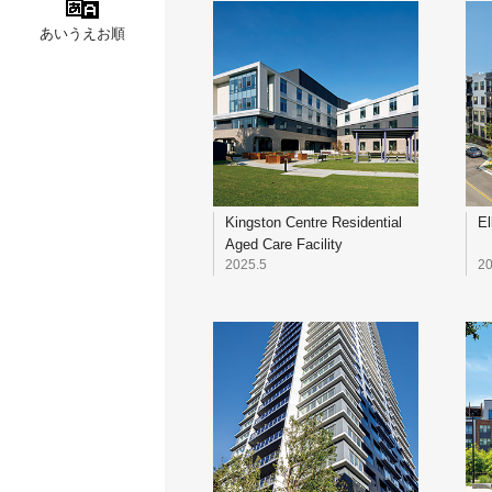
あいうえお順
Kingston Centre Residential
El
Aged Care Facility
2025.5
20