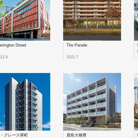
rrington Street
The Parade
21.8
2021.7
・グレース翠町
鹿島大橋寮