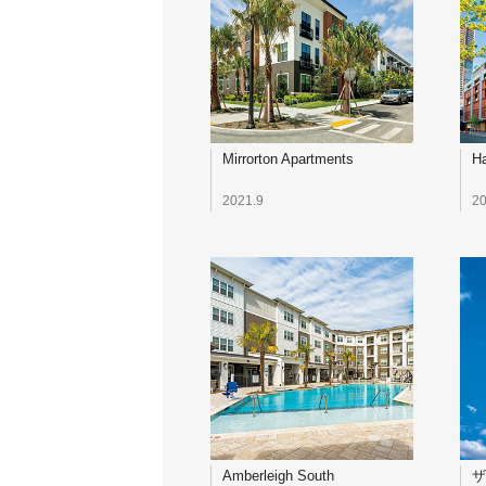
Mirrorton Apartments
Ha
2021.9
20
Amberleigh South
ザ