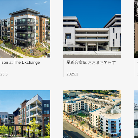
lison at The Exchange
星総合病院 おおまちてらす
25.5
2025.3