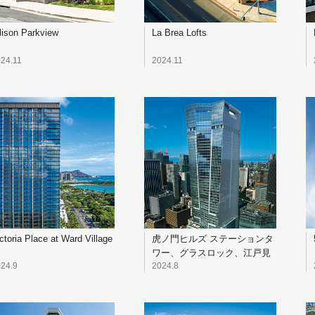
lison Parkview
La Brea Lofts
24.11
2024.11
ctoria Place at Ward Village
虎ノ門ヒルズ ステーションタ
ワー、グラスロック、江戸見
坂テラス
24.9
2024.8