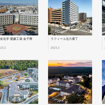
友化学 愛媛工場 金子寮
ラフィーユ北六番丁
23.2
2023.2