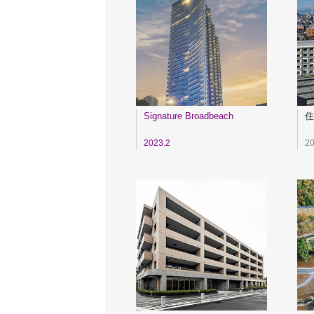
Signature Broadbeach
住
2023.2
20