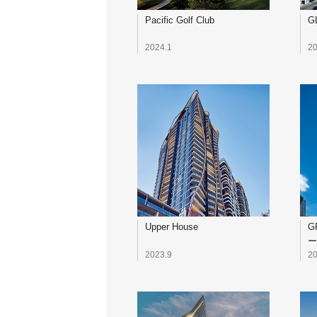
Pacific Golf Club
G
2024.1
20
Upper House
G
ー
2023.9
20