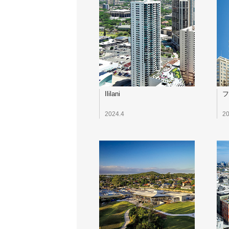
Ililani
フ
2024.4
20