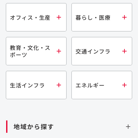
オフィス・生産
暮らし・医療
教育・文化・ス
オフィス
集合住宅
交通インフラ
ポーツ
生産・研究施設
宿泊施設
倉庫・物流施設
商業施設
医療・福祉施設
学校・教育施設
鉄道
生活インフラ
エネルギー
閉じる
文化・スポーツ施設
橋梁
閉じる
歴史的建造物
トンネル
道路
ダム
再生可能エネルギー
閉じる
空港施設
地域から探す
処理場・リサイクル施設
港湾/海洋施設
閉じる
上下水道施設