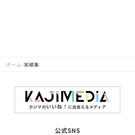
閉じる
岡山県
長崎県
広島県
熊本県
静岡県
愛知県
閉じる
米国
アラブ首長国連邦
山口県
大分県
徳島県
宮崎県
三重県
岐阜県
アルジェリア
インド
香川県
鹿児島県
愛媛県
沖縄県
閉じる
インドネシア
エジプト・アラブ共
高知県
閉じる
ホーム
実績集
エチオピア
オーストラリア
閉じる
ザンビア
シンガポール
ジンバブエ
スリランカ
いいね！
カジマの
に出会えるメディア
タイ
台湾
公式SNS