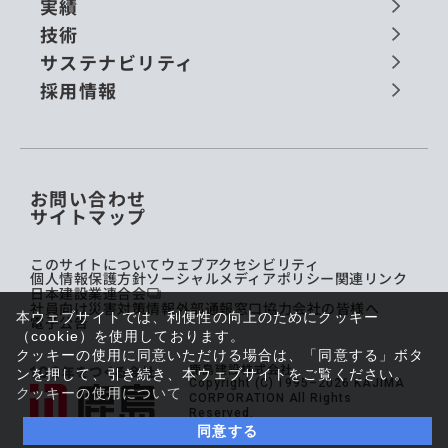
実績
技術
サステナビリティ
採用情報
お問い合わせ
サイトマップ
このサイトについて
ウェブアクセシビリティ
個人情報保護方針
ソーシャルメディアポリシー
関連リンク
日本建設業連合会
社員向け災害対策情報
外部通報窓口
協力会社の皆様へ
本ウェブサイトでは、利便性の向上のためにクッキー
電子公告
（cookie）を使用しております。
クッキーの使用に同意いただける場合は、「同意する」ボタ
鹿島建設株式会社
ンを押して、引き続き、本ウェブサイトをご覧ください。
Copyright (C) 1995–2026 KAJIMA
クッキーの使用について
CORPORATION All Rights
Reserved.
同意する