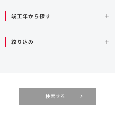
資源循環（廃棄物利活用施設）
閉じる
竣工年から探す
造成
北海道・東北
関東
閉じる
絞り込み
北海道
茨城県
青森県
栃木県
中部
近畿
岩手県
群馬県
宮城県
埼玉県
設計・施工
新潟県
京都府
富山県
大阪府
秋田県
千葉県
山形県
東京都
大規模複合開発
中国・四国
九州・沖縄
PFI
石川県
滋賀県
福井県
兵庫県
福島県
神奈川県
事業用地
検索する
リニューアル
鳥取県
福岡県
島根県
佐賀県
長野県
奈良県
山梨県
和歌山県
海外
閉じる
閉じる