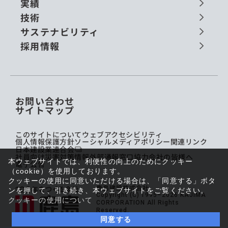
実績
技術
サステナビリティ
採用情報
お問い合わせ
サイトマップ
このサイトについて
ウェブアクセシビリティ
個人情報保護方針
ソーシャルメディアポリシー
関連リンク
日本建設業連合会
社員向け災害対策情報
外部通報窓口
協力会社の皆様へ
本ウェブサイトでは、利便性の向上のためにクッキー
電子公告
（cookie）を使用しております。
クッキーの使用に同意いただける場合は、「同意する」ボタ
鹿島建設株式会社
ンを押して、引き続き、本ウェブサイトをご覧ください。
Copyright (C) 1995–2026 KAJIMA
クッキーの使用について
CORPORATION All Rights
Reserved.
同意する