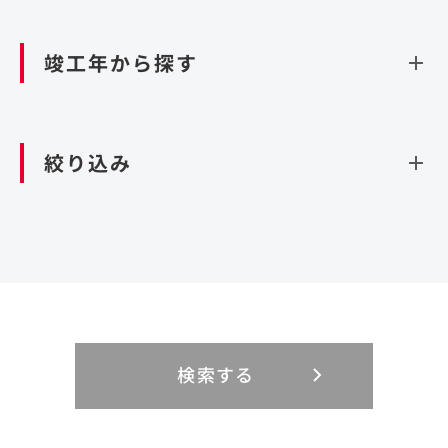
資源循環（廃棄物利活用施設）
閉じる
竣工年から探す
造成
北海道・東北
関東
閉じる
絞り込み
北海道
茨城県
青森県
栃木県
中部
近畿
岩手県
群馬県
宮城県
埼玉県
設計・施工
新潟県
京都府
富山県
大阪府
秋田県
千葉県
山形県
東京都
大規模複合開発
中国・四国
九州・沖縄
PFI
石川県
滋賀県
福井県
兵庫県
福島県
神奈川県
事業用地
検索する
リニューアル
鳥取県
福岡県
島根県
佐賀県
長野県
奈良県
山梨県
和歌山県
海外
閉じる
閉じる