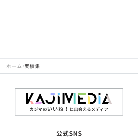
閉じる
岡山県
長崎県
広島県
熊本県
静岡県
愛知県
閉じる
米国
アラブ首長国連邦
山口県
大分県
徳島県
宮崎県
三重県
岐阜県
アルジェリア
インド
香川県
鹿児島県
愛媛県
沖縄県
閉じる
インドネシア
エジプト・アラブ共
高知県
閉じる
ホーム
実績集
エチオピア
オーストラリア
閉じる
ザンビア
シンガポール
ジンバブエ
スリランカ
いいね！
カジマの
に出会えるメディア
タイ
台湾
公式SNS