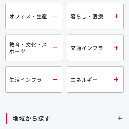
オフィス・生産
暮らし・医療
教育・文化・ス
オフィス
集合住宅
交通インフラ
ポーツ
生産・研究施設
宿泊施設
倉庫・物流施設
商業施設
医療・福祉施設
学校・教育施設
鉄道
生活インフラ
エネルギー
閉じる
文化・スポーツ施設
橋梁
閉じる
歴史的建造物
トンネル
道路
ダム
再生可能エネルギー
閉じる
空港施設
地域から探す
処理場・リサイクル施設
港湾/海洋施設
閉じる
上下水道施設