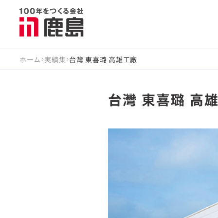
ホーム
実績集
台灣 東喜璐 高雄工廠
台灣 東喜璐 高