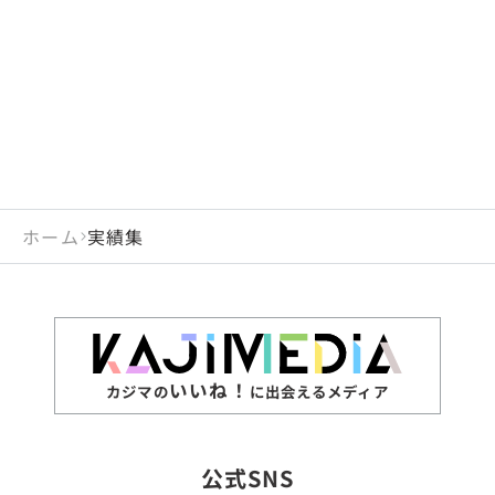
閉じる
岡山県
長崎県
広島県
熊本県
静岡県
愛知県
閉じる
米国
アラブ首長国連邦
山口県
大分県
徳島県
宮崎県
三重県
岐阜県
アルジェリア
インド
香川県
鹿児島県
愛媛県
沖縄県
閉じる
インドネシア
エジプト・アラブ共
高知県
閉じる
ホーム
実績集
エチオピア
オーストラリア
閉じる
ザンビア
シンガポール
ジンバブエ
スリランカ
いいね！
カジマの
に出会えるメディア
タイ
台湾
公式SNS