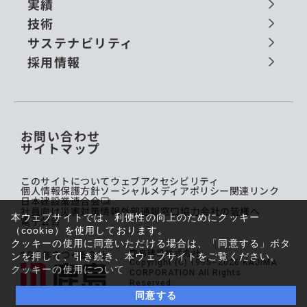
実績
技術
サステナビリティ
採用情報
お問い合わせ
サイトマップ
このサイトについて
ウェブアクセシビリティ
個人情報保護方針
ソーシャルメディアポリシー
関連リンク
日本建設業連合会
社員向け災害対策情報
外部通報窓口
協力会社の皆様へ
本ウェブサイトでは、利便性の向上のためにクッキー
電子公告
（cookie）を使用しております。
クッキーの使用に同意いただける場合は、「同意する」ボタ
鹿島建設株式会社
ンを押して、引き続き、本ウェブサイトをご覧ください。
Copyright (C) 1995–2026 KAJIMA
クッキーの使用について
CORPORATION All Rights
Reserved.
同意する