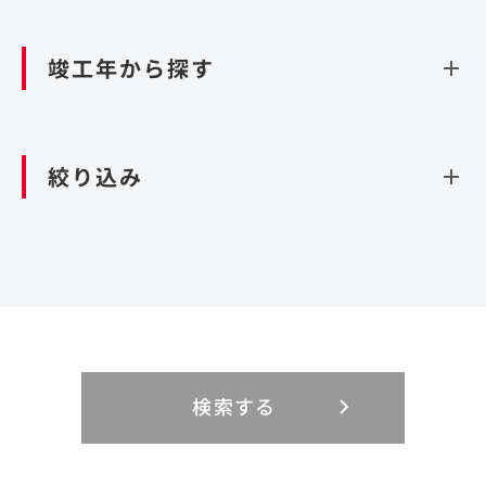
資源循環（廃棄物利活用施設）
閉じる
竣工年から探す
造成
北海道・東北
関東
閉じる
絞り込み
北海道
茨城県
青森県
栃木県
中部
近畿
岩手県
群馬県
宮城県
埼玉県
設計・施工
新潟県
京都府
富山県
大阪府
秋田県
千葉県
山形県
東京都
大規模複合開発
中国・四国
九州・沖縄
PFI
石川県
滋賀県
福井県
兵庫県
福島県
神奈川県
事業用地
検索する
リニューアル
鳥取県
福岡県
島根県
佐賀県
長野県
奈良県
山梨県
和歌山県
海外
閉じる
閉じる