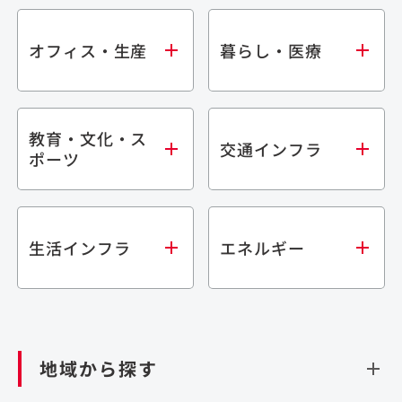
オフィス・生産
暮らし・医療
教育・文化・ス
オフィス
集合住宅
交通インフラ
ポーツ
生産・研究施設
宿泊施設
倉庫・物流施設
商業施設
医療・福祉施設
学校・教育施設
鉄道
生活インフラ
エネルギー
閉じる
文化・スポーツ施設
橋梁
閉じる
歴史的建造物
トンネル
道路
ダム
再生可能エネルギー
閉じる
空港施設
地域から探す
処理場・リサイクル施設
港湾/海洋施設
閉じる
上下水道施設