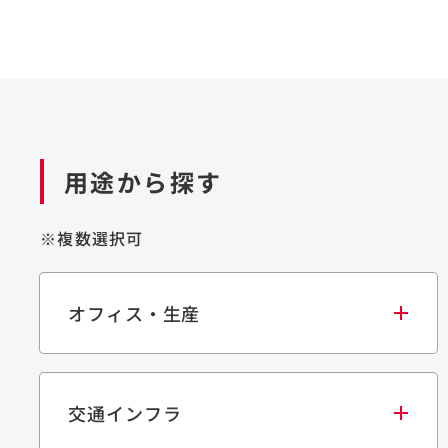
用途から探す
※複数選択可
オフィス・生産
交通インフラ
オフィス
集合住宅
学校・教育施設
生産・研究施設
宿泊施設
文化・スポーツ施設
商業施設
倉