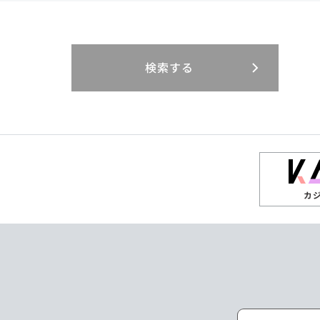
閉じる
閉じる
閉じる
三重県
岐阜県
山口県
大分県
インドネシア
徳島県
宮崎県
エジプト・アラブ
香川県
鹿児島県
リニューアル
検索する
閉じる
閉じる
閉じる
高知県
ザンビア
シンガポール
閉じる
タイ
台湾
カ
ニュージーランド
パラオ
ポーランド
マレーシア