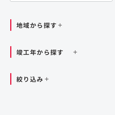
閉じる
閉じる
閉じる
鉄道
ダム
再生可能エネルギー
処理場・リサイクル施設
橋梁
トン
地域から探す
閉じる
空港施設
造成
港湾/海洋施設
竣工年から探す
北海道・東北
関東
閉じる
閉じる
絞り込み
中国・四国
九州・沖縄
北海道
茨城県
新潟県
京都府
青森県
栃木県
富山県
大阪府
岩手県
群馬県
石川県
滋賀県
秋田県
千葉県
長野県
奈良県
山形県
東京都
山梨県
和歌山県
福島県
神奈川県
静岡県
鳥取県
福岡県
米国
島根県
佐賀県
アラブ首長国連邦
岡山県
長崎県
設計・施工
大規模複合開発