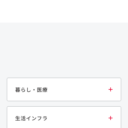
暮らし・医療
生活インフラ
庫・物流施設
医療・福祉施設
歴史的建造物