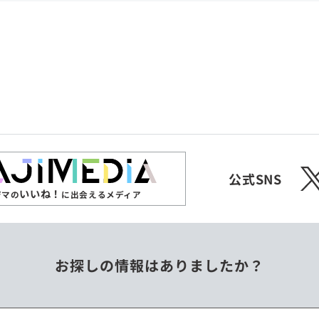
共和国
愛媛県
沖縄県
エチオピア
オーストラリア
ジンバブエ
スリランカ
X
チェコ
中国
公式SNS
いいね！
ジマの
に出会えるメディア
フィリピン
ベトナム
お探しの情報はありましたか？
ミャンマー
メキシコ