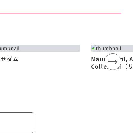
なせダム
Mauna Lani, 
Collectio