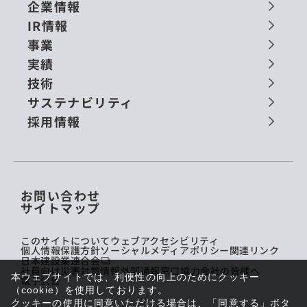
企業情報
IR情報
事業
実績
技術
サステナビリティ
採用情報
お問い合わせ
サイトマップ
このサイトについて
ウェブアクセシビリティ
個人情報保護方針
ソーシャルメディアポリシー
関連リンク
日本建設業連合会
社員向け災害対策情報
外部通報窓口
協力会社の皆様へ
本ウェブサイトでは、利便性の向上のためにクッキー
電子公告
（cookie）を使用しております。
クッキーの使用に同意いただける場合は、「同意する」ボタ