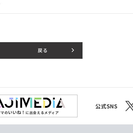
路
戻る
X
公式SNS
いいね！
ジマの
に出会えるメディア