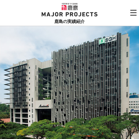
鹿島
MAJOR PROJECTS
鹿島の実績紹介
実績紹介TOP
更新順でみる
関連リンク
よくあるご質問
用途でさがす
鹿島建設株式会社
個人情報保護方針
竣工年でさがす
お問い合わせ
地域でさがす
あいうえお順