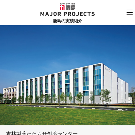
鹿島
MAJOR PROJECTS
鹿島の実績紹介
実績紹介TOP
更新順でみる
関連リンク
よくあるご質問
用途でさがす
鹿島建設株式会社
個人情報保護方針
竣工年でさがす
お問い合わせ
地域でさがす
あいうえお順
杏林製薬わたらせ創薬センター