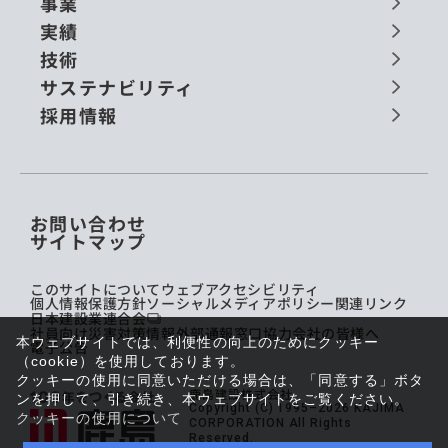
事業
実績
技術
サステナビリティ
採用情報
お問い合わせ
サイトマップ
このサイトについて
ウェブアクセシビリティ
個人情報保護方針
ソーシャルメディアポリシー
関連リンク
日本建設業連合会
社員向け災害対策情報
外部通報窓口
協力会社の皆様へ
本ウェブサイトでは、利便性の向上のためにクッキー
電子公告
（cookie）を使用しております。
クッキーの使用に同意いただける場合は、「同意する」ボタ
鹿島建設株式会社
ンを押して、引き続き、本ウェブサイトをご覧ください。
Copyright (C) 1995–2026 KAJIMA
クッキーの使用について
CORPORATION All Rights
Reserved.