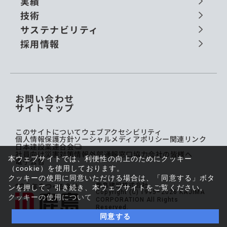
実績
技術
サステナビリティ
採用情報
お問い合わせ
サイトマップ
このサイトについて
ウェブアクセシビリティ
個人情報保護方針
ソーシャルメディアポリシー
関連リンク
日本建設業連合会
社員向け災害対策情報
外部通報窓口
協力会社の皆様へ
本ウェブサイトでは、利便性の向上のためにクッキー
電子公告
（cookie）を使用しております。
クッキーの使用に同意いただける場合は、「同意する」ボタ
鹿島建設株式会社
ンを押して、引き続き、本ウェブサイトをご覧ください。
Copyright (C) 1995–2026 KAJIMA
クッキーの使用について
CORPORATION All Rights
Reserved.
同意する