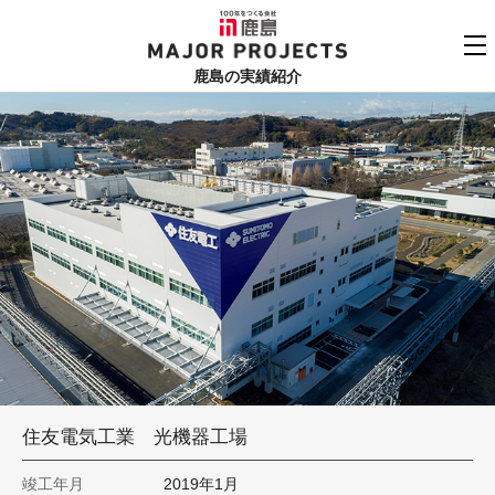
鹿島
MAJOR PROJECTS
鹿島の実績紹介
実績紹介TOP
更新順でみる
関連リンク
よくあるご質問
用途でさがす
鹿島建設株式会社
個人情報保護方針
竣工年でさがす
お問い合わせ
地域でさがす
あいうえお順
住友電気工業 光機器工場
竣工年月
2019年1月