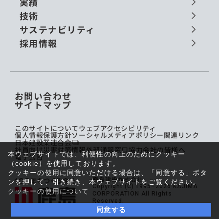
実績
技術
サステナビリティ
採用情報
お問い合わせ
サイトマップ
このサイトについて
ウェブアクセシビリティ
個人情報保護方針
ソーシャルメディアポリシー
関連リンク
日本建設業連合会
社員向け災害対策情報
外部通報窓口
協力会社の皆様へ
本ウェブサイトでは、利便性の向上のためにクッキー
電子公告
（cookie）を使用しております。
クッキーの使用に同意いただける場合は、「同意する」ボタ
鹿島建設株式会社
ンを押して、引き続き、本ウェブサイトをご覧ください。
Copyright (C) 1995–2026 KAJIMA
クッキーの使用について
CORPORATION All Rights
Reserved.
同意する