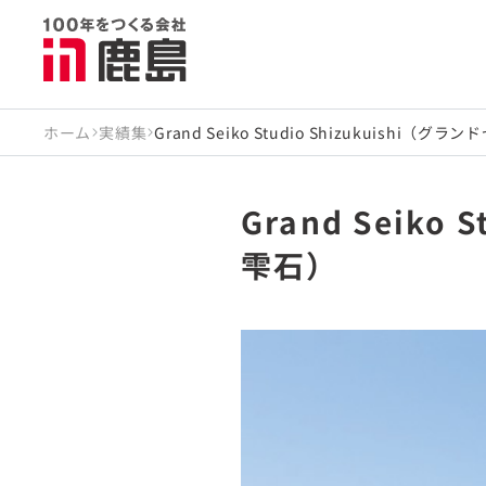
ホーム
実績集
Grand Seiko Studio Shizukuishi
Grand Seik
雫石）