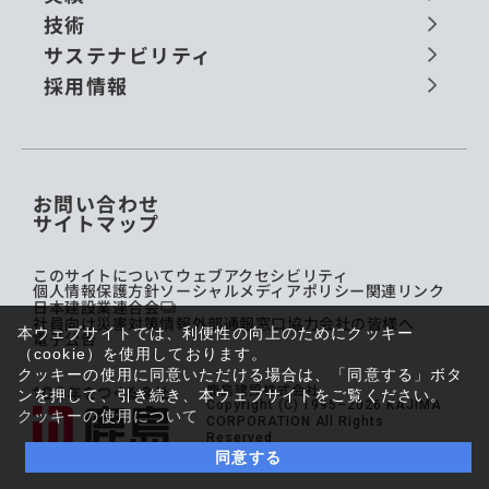
技術
サステナビリティ
採用情報
お問い合わせ
サイトマップ
このサイトについて
ウェブアクセシビリティ
個人情報保護方針
ソーシャルメディアポリシー
関連リンク
日本建設業連合会
社員向け災害対策情報
外部通報窓口
協力会社の皆様へ
本ウェブサイトでは、利便性の向上のためにクッキー
電子公告
（cookie）を使用しております。
クッキーの使用に同意いただける場合は、「同意する」ボタ
鹿島建設株式会社
ンを押して、引き続き、本ウェブサイトをご覧ください。
Copyright (C) 1995–2026 KAJIMA
クッキーの使用について
CORPORATION All Rights
Reserved.
同意する