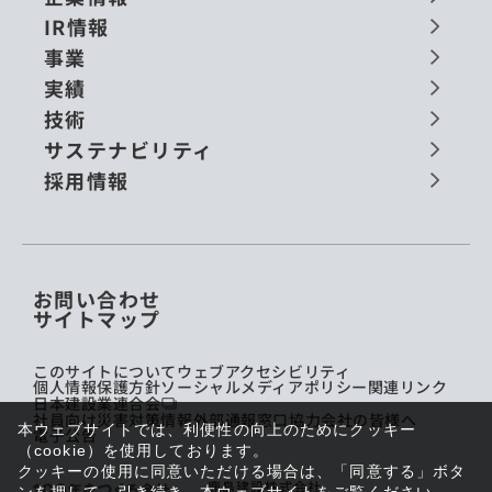
IR情報
事業
実績
技術
サステナビリティ
採用情報
お問い合わせ
サイトマップ
このサイトについて
ウェブアクセシビリティ
個人情報保護方針
ソーシャルメディアポリシー
関連リンク
日本建設業連合会
社員向け災害対策情報
外部通報窓口
協力会社の皆様へ
本ウェブサイトでは、利便性の向上のためにクッキー
電子公告
（cookie）を使用しております。
クッキーの使用に同意いただける場合は、「同意する」ボタ
鹿島建設株式会社