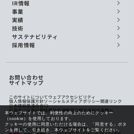
IR情報
事業
実績
技術
サステナビリティ
採用情報
お問い合わせ
サイトマップ
このサイトについて
ウェブアクセシビリティ
個人情報保護方針
ソーシャルメディアポリシー
関連リンク
日本建設業連合会
社員向け災害対策情報
外部通報窓口
協力会社の皆様へ
本ウェブサイトでは、利便性の向上のためにクッキー
電子公告
（cookie）を使用しております。
クッキーの使用に同意いただける場合は、「同意する」ボタ
鹿島建設株式会社
ンを押して、引き続き、本ウェブサイトをご覧ください。
Copyright (C) 1995–2026 KAJIMA