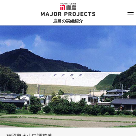
鹿島
MAJOR PROJECTS
鹿島の実績紹介
実績紹介TOP
更新順でみる
関連リンク
よくあるご質問
用途でさがす
鹿島建設株式会社
個人情報保護方針
竣工年でさがす
お問い合わせ
地域でさがす
あいうえお順