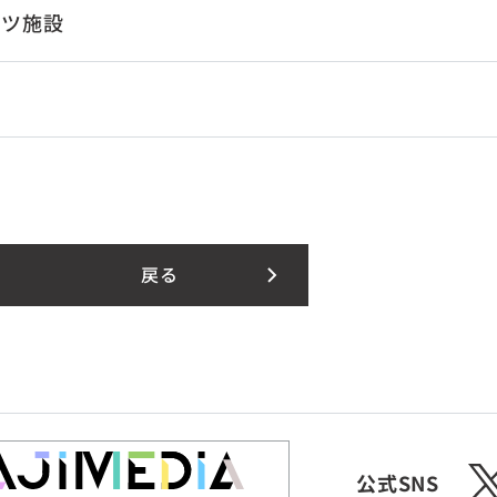
ーツ施設
戻る
X
公式SNS