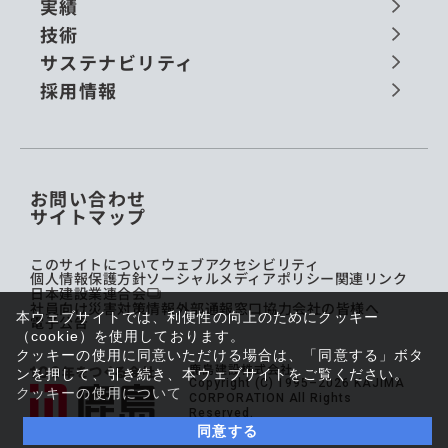
実績
技術
サステナビリティ
採用情報
お問い合わせ
サイトマップ
このサイトについて
ウェブアクセシビリティ
個人情報保護方針
ソーシャルメディアポリシー
関連リンク
日本建設業連合会
社員向け災害対策情報
外部通報窓口
協力会社の皆様へ
本ウェブサイトでは、利便性の向上のためにクッキー
電子公告
（cookie）を使用しております。
クッキーの使用に同意いただける場合は、「同意する」ボタ
鹿島建設株式会社
ンを押して、引き続き、本ウェブサイトをご覧ください。
Copyright (C) 1995–2026 KAJIMA
クッキーの使用について
CORPORATION All Rights
Reserved.
同意する