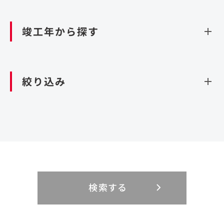
資源循環（廃棄物利活用施設）
閉じる
竣工年から探す
造成
北海道・東北
関東
閉じる
絞り込み
北海道
茨城県
青森県
栃木県
中部
近畿
岩手県
群馬県
宮城県
埼玉県
設計・施工
新潟県
京都府
富山県
大阪府
秋田県
千葉県
山形県
東京都
大規模複合開発
中国・四国
九州・沖縄
PFI
石川県
滋賀県
福井県
兵庫県
福島県
神奈川県
事業用地
検索する
リニューアル
鳥取県
福岡県
島根県
佐賀県
長野県
奈良県
山梨県
和歌山県
海外
閉じる
閉じる