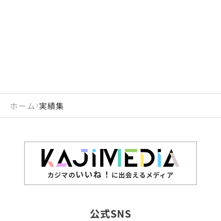
閉じる
岡山県
長崎県
広島県
熊本県
静岡県
愛知県
閉じる
米国
アラブ首長国連邦
山口県
大分県
徳島県
宮崎県
三重県
岐阜県
アルジェリア
インド
香川県
鹿児島県
愛媛県
沖縄県
閉じる
インドネシア
エジプト・アラブ共
高知県
閉じる
ホーム
実績集
エチオピア
オーストラリア
閉じる
ザンビア
シンガポール
ジンバブエ
スリランカ
いいね！
カジマの
に出会えるメディア
タイ
台湾
公式SNS