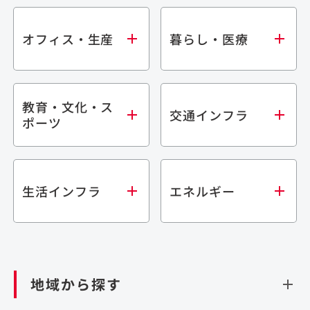
オフィス・生産
暮らし・医療
教育・文化・ス
オフィス
集合住宅
交通インフラ
ポーツ
生産・研究施設
宿泊施設
倉庫・物流施設
商業施設
医療・福祉施設
学校・教育施設
鉄道
生活インフラ
エネルギー
閉じる
文化・スポーツ施設
橋梁
閉じる
歴史的建造物
トンネル
道路
ダム
再生可能エネルギー
閉じる
空港施設
地域から探す
処理場・リサイクル施設
港湾/海洋施設
閉じる
上下水道施設