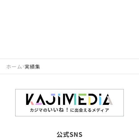
閉じる
岡山県
長崎県
広島県
熊本県
静岡県
愛知県
閉じる
米国
アラブ首長国連邦
山口県
大分県
徳島県
宮崎県
三重県
岐阜県
アルジェリア
インド
香川県
鹿児島県
愛媛県
沖縄県
閉じる
インドネシア
エジプト・アラブ共
高知県
閉じる
ホーム
実績集
エチオピア
オーストラリア
閉じる
ザンビア
シンガポール
ジンバブエ
スリランカ
いいね！
カジマの
に出会えるメディア
タイ
台湾
公式SNS