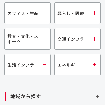
オフィス・生産
暮らし・医療
教育・文化・ス
オフィス
集合住宅
交通インフラ
ポーツ
生産・研究施設
宿泊施設
倉庫・物流施設
商業施設
医療・福祉施設
学校・教育施設
鉄道
生活インフラ
エネルギー
閉じる
文化・スポーツ施設
橋梁
閉じる
歴史的建造物
トンネル
道路
ダム
再生可能エネルギー
閉じる
空港施設
地域から探す
処理場・リサイクル施設
港湾/海洋施設
閉じる
上下水道施設