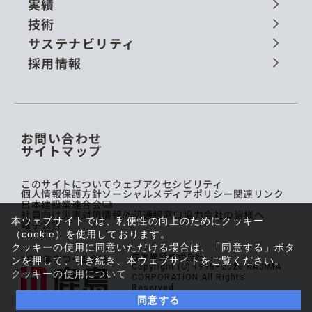
実績
技術
サステナビリティ
採用情報
お問い合わせ
サイトマップ
このサイトについて
ウェブアクセシビリティ
個人情報保護方針
ソーシャルメディアポリシー
関連リンク
日本建設業連合会
社員向け災害対策情報
外部通報窓口
協力会社の皆様へ
本ウェブサイトでは、利便性の向上のためにクッキー
電子公告
（cookie）を使用しております。
クッキーの使用に同意いただける場合は、「同意する」ボタ
鹿島建設株式会社
ンを押して、引き続き、本ウェブサイトをご覧ください。
Copyright (C) 1995–2026 KAJIMA
クッキーの使用について
CORPORATION All Rights
Reserved.
同意する