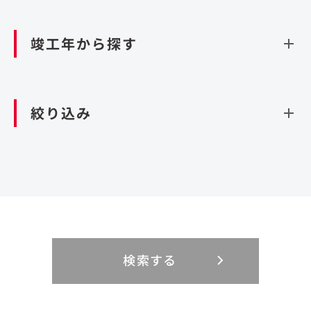
資源循環（廃棄物利活用施設）
閉じる
竣工年から探す
造成
北海道・東北
関東
閉じる
絞り込み
北海道
茨城県
青森県
栃木県
中部
近畿
岩手県
群馬県
宮城県
埼玉県
設計・施工
新潟県
京都府
富山県
大阪府
秋田県
千葉県
山形県
東京都
大規模複合開発
中国・四国
九州・沖縄
PFI
石川県
滋賀県
福井県
兵庫県
福島県
神奈川県
事業用地
検索する
リニューアル
鳥取県
福岡県
島根県
佐賀県
長野県
奈良県
山梨県
和歌山県
海外
閉じる
閉じる