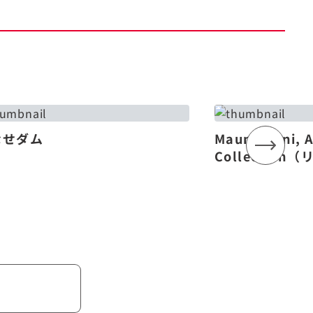
なせダム
Mauna Lani, 
Collectio