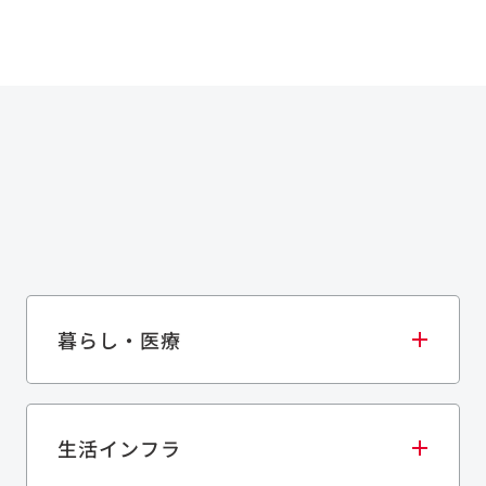
暮らし・医療
生活インフラ
庫・物流施設
医療・福祉施設
歴史的建造物