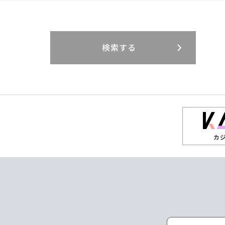
閉じる
閉じる
閉じる
三重県
岐阜県
山口県
大分県
インドネシア
徳島県
宮崎県
エジプト・アラブ
香川県
鹿児島県
リニューアル
検索する
閉じる
閉じる
閉じる
高知県
ザンビア
シンガポール
閉じる
タイ
台湾
カ
ニュージーランド
パラオ
ポーランド
マレーシア