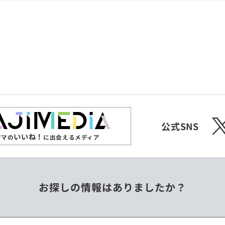
共和国
愛媛県
沖縄県
エチオピア
オーストラリア
ジンバブエ
スリランカ
X
チェコ
中国
公式SNS
いいね！
ジマの
に出会えるメディア
フィリピン
ベトナム
お探しの情報はありましたか？
ミャンマー
メキシコ