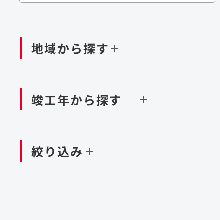
閉じる
閉じる
閉じる
鉄道
ダム
再生可能エネルギー
処理場・リサイクル施設
橋梁
トン
地域から探す
閉じる
空港施設
造成
港湾/海洋施設
竣工年から探す
北海道・東北
関東
閉じる
閉じる
絞り込み
中国・四国
九州・沖縄
北海道
茨城県
新潟県
京都府
青森県
栃木県
富山県
大阪府
岩手県
群馬県
石川県
滋賀県
秋田県
千葉県
長野県
奈良県
山形県
東京都
山梨県
和歌山県
福島県
神奈川県
静岡県
鳥取県
福岡県
米国
島根県
佐賀県
アラブ首長国連邦
岡山県
長崎県
設計・施工
大規模複合開発