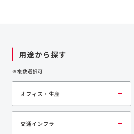
用途から探す
※複数選択可
オフィス・生産
交通インフラ
オフィス
集合住宅
学校・教育施設
生産・研究施設
宿泊施設
文化・スポーツ施設
商業施設
倉