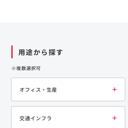
用途から探す
※複数選択可
オフィス・生産
交通インフラ
オフィス
集合住宅
学校・教育施設
生産・研究施設
宿泊施設
文化・スポーツ施設
商業施設
倉