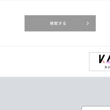
閉じる
閉じる
閉じる
三重県
岐阜県
山口県
大分県
インドネシア
徳島県
宮崎県
エジプト・アラブ
香川県
鹿児島県
リニューアル
検索する
閉じる
閉じる
閉じる
高知県
ザンビア
シンガポール
閉じる
タイ
台湾
カ
ニュージーランド
パラオ
ポーランド
マレーシア