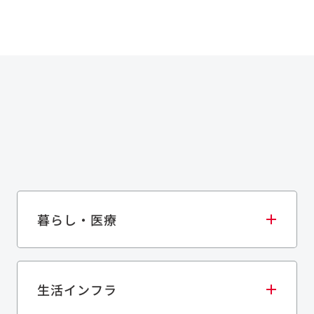
暮らし・医療
生活インフラ
庫・物流施設
医療・福祉施設
歴史的建造物