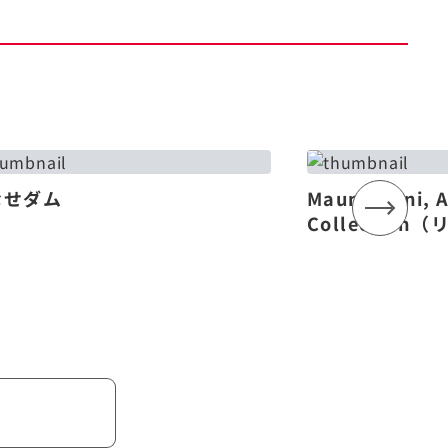
なせダム
Mauna Lani, 
Collectio