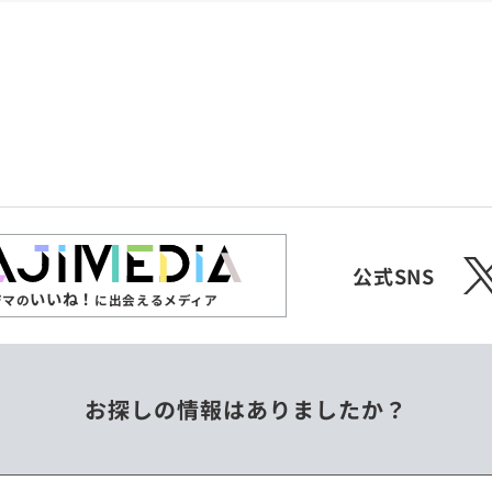
共和国
愛媛県
沖縄県
エチオピア
オーストラリア
ジンバブエ
スリランカ
X
チェコ
中国
公式SNS
いいね！
ジマの
に出会えるメディア
フィリピン
ベトナム
お探しの情報はありましたか？
ミャンマー
メキシコ