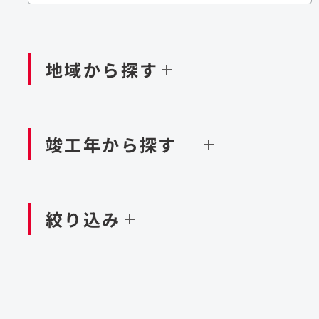
閉じる
閉じる
閉じる
鉄道
ダム
再生可能エネルギー
処理場・リサイクル施設
橋梁
トン
地域から探す
閉じる
空港施設
造成
港湾/海洋施設
竣工年から探す
北海道・東北
関東
閉じる
閉じる
絞り込み
中国・四国
九州・沖縄
北海道
茨城県
新潟県
京都府
青森県
栃木県
富山県
大阪府
岩手県
群馬県
石川県
滋賀県
秋田県
千葉県
長野県
奈良県
山形県
東京都
山梨県
和歌山県
福島県
神奈川県
静岡県
鳥取県
福岡県
米国
島根県
佐賀県
アラブ首長国連邦
岡山県
長崎県
設計・施工
大規模複合開発