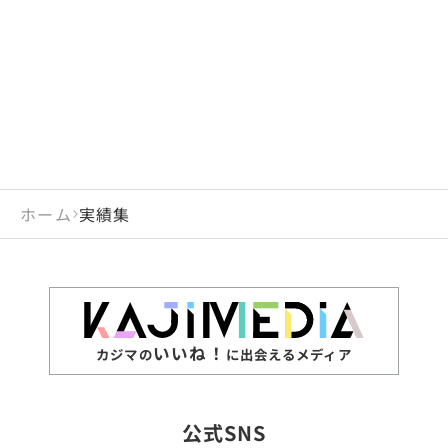
閉じる
岡山県
長崎県
広島県
熊本県
静岡県
愛知県
閉じる
米国
アラブ首長国連邦
山口県
大分県
徳島県
宮崎県
三重県
岐阜県
アルジェリア
インド
香川県
鹿児島県
愛媛県
沖縄県
閉じる
インドネシア
エジプト・アラブ共
高知県
閉じる
ホーム
実績集
エチオピア
オーストラリア
閉じる
ザンビア
シンガポール
ジンバブエ
スリランカ
いいね！
カジマの
に出会えるメディア
タイ
台湾
公式SNS