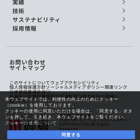
実績
技術
サステナビリティ
採用情報
お問い合わせ
サイトマップ
このサイトについて
ウェブアクセシビリティ
個人情報保護方針
ソーシャルメディアポリシー
関連リンク
日本建設業連合会
社員向け災害対策情報
外部通報窓口
協力会社の皆様へ
本ウェブサイトでは、利便性の向上のためにクッキー
電子公告
（cookie）を使用しております。
クッキーの使用に同意いただける場合は、「同意する」ボタ
鹿島建設株式会社
ンを押して、引き続き、本ウェブサイトをご覧ください。
Copyright (C) 1995–2026 KAJIMA
クッキーの使用について
CORPORATION All Rights
Reserved.
同意する