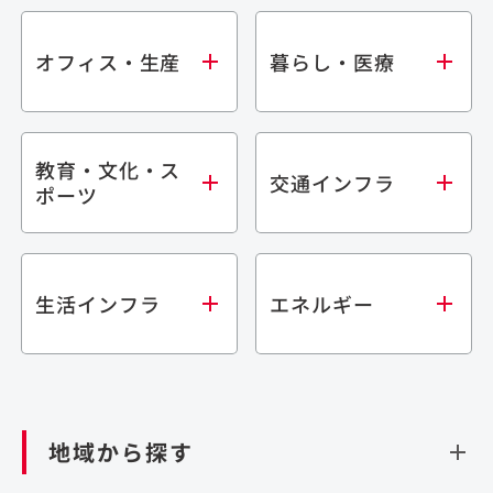
オフィス・生産
暮らし・医療
教育・文化・ス
オフィス
集合住宅
交通インフラ
ポーツ
生産・研究施設
宿泊施設
倉庫・物流施設
商業施設
医療・福祉施設
学校・教育施設
鉄道
生活インフラ
エネルギー
閉じる
文化・スポーツ施設
橋梁
閉じる
歴史的建造物
トンネル
道路
ダム
再生可能エネルギー
閉じる
空港施設
地域から探す
処理場・リサイクル施設
港湾/海洋施設
閉じる
上下水道施設