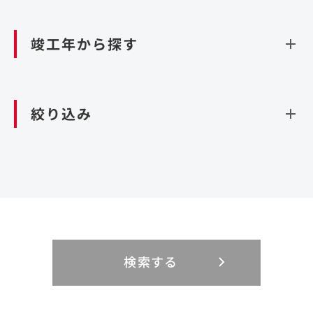
資源循環（廃棄物利活用施設）
閉じる
竣工年から探す
造成
北海道・東北
関東
閉じる
絞り込み
北海道
茨城県
青森県
栃木県
中部
近畿
岩手県
群馬県
宮城県
埼玉県
設計・施工
新潟県
京都府
富山県
大阪府
秋田県
千葉県
山形県
東京都
大規模複合開発
中国・四国
九州・沖縄
PFI
石川県
滋賀県
福井県
兵庫県
福島県
神奈川県
事業用地
検索する
リニューアル
鳥取県
福岡県
島根県
佐賀県
長野県
奈良県
山梨県
和歌山県
海外
閉じる
閉じる