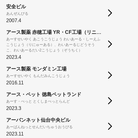
安全ビル
あんぜんびる
2007.4
アース製薬 赤穂工場 YR・CF工場（リニューアル）、YR自動倉庫、YR第2工場（増築）
あーすせいやく あこうこうじょう わいあーる・しーえふ
こうじょう（りにゅーある）、わいあーるじどうそう
こ、わいあーるだい2こうじょう（ぞうちく）
2023.4
アース製薬 モンダミン工場
あーすせいやく もんだみんこうじょう
2016.11
アース・ペット 徳島ペットランド
あーす・ぺっと とくしまぺっとらんど
2023.3
アーバンネット仙台中央ビル
あーばんねっとせんだいちゅうおうびる
2023.11