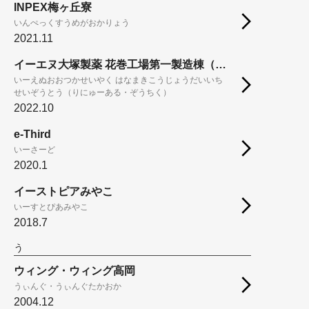
INPEX梅ヶ丘寮
いんぺっくすうめがおかりょう
2021.11
イーエヌ大塚製薬 花巻工場第一製造棟（リニューアル・増築）
いーえぬおおつかせいやく はなまきこうじょうだいいち
せいぞうとう（りにゅーある・ぞうちく）
2022.10
e-Third
いーさーど
2020.1
イーストピアみやこ
いーすとぴあみやこ
2018.7
う
ウィング・ウィング高岡
うぃんぐ・うぃんぐたかおか
2004.12