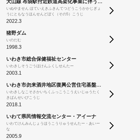
犬山線 布袋駅付近鉄道高架化事業に伴う本線土木（その5）工事
いぬやません ほていえきふきんてつどうこうかかじぎょ
うにともなうほんせんどぼく（その5）こうじ
2022.3
猪野ダム
いのだむ
1998.3
いわき市総合保健福祉センター
いわきしそうごうほけんふくしせんたー
2003.1
いわき市勿来酒井地区復興公営住宅基盤整備工事
いわきしなこそさかいちくふっこうこうえいじゅうたく
きばんせいびこうじ
2018.1
いわて県民情報交流センター・アイーナ
いわてけんみんじょうほうこうりゅうせんたー・あいー
な
2005.9