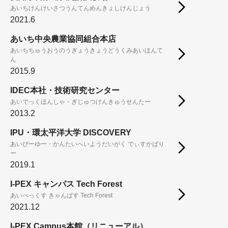
あいちけんけいさつうんてんめんきょしけんじょう
2021.6
あいち中央農業協同組合本店
あいちちゅうおうのうぎょうきょうどうくみあいほんて
ん
2015.9
IDEC本社・技術研究センター
あいでっくほんしゃ・ぎじゅつけんきゅうせんたー
2013.2
IPU・環太平洋大学 DISCOVERY
あいぴーゆー・かんたいへいようだいがく でぃすかばり
ー
2019.1
I-PEX キャンパス Tech Forest
あいぺっくす きゃんぱす Tech Forest
2021.12
I-PEX Campus本館（リニューアル）