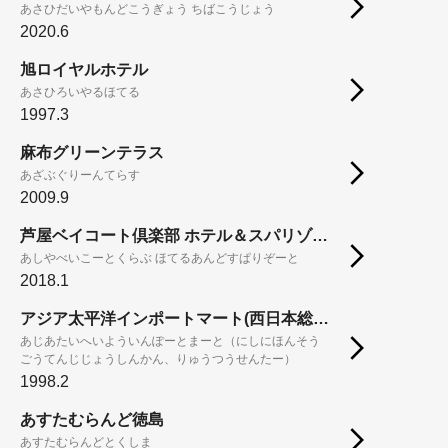
あさひだいやもんどこうぎょう ちばこうじょう
2020.6
旭ロイヤルホテル
あさひろいやるほてる
1997.3
麻布グリーンテラス
あざぶぐりーんてらす
2009.9
芦屋ベイコート倶楽部 ホテル＆スパリゾート
あしやべいこーとくらぶ ほてるあんどすぱりぞーと
2018.1
アジア太平洋インポートマート(西日本総合展示場新館、流通センター)
あじあたいへいよういんぽーとまーと（にしにほんそう
ごうてんじじょうしんかん、りゅうつうせんたー）
1998.2
あすたむらんど徳島
あすたむらんどとくしま