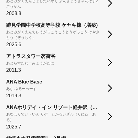
あとみがくえんじょしだいがく ぶんきょうきゃんぱす2
ごうかん
2008.8
跡見学園中学校高等学校 ケヤキ棟（増築)
あとみがくえんちゅうがっこうこうとうがっこう けやき
とう（ぞうちく）
2025.6
アトラスタワー茗荷谷
あとらすたわーみょうがだに
2011.3
ANA Blue Base
あな ぶるーべーす
2019.3
ANAホリデイ・イン リゾート軽井沢（リニューアル）
あなほりでい・いん りぞーとかるいざわ（りにゅーあ
る）
2025.7