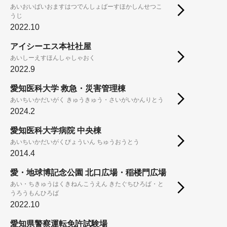
あいおいばいおますはつでんしょばーすほかしんせつこ
うじ
2022.10
アイシーエス本社社屋
あいしーえすほんしゃしゃおく
2022.9
愛知医科大学 救急・災害管理棟
あいちいかだいがく きゅうきゅう・さいがいかんりとう
2024.2
愛知医科大学病院 中央棟
あいちいかだいがくびょういん ちゅうおうとう
2014.4
愛・地球博記念公園 北口広場・稲楼門広場
あい・ちきゅうはくきねんこうえん きたぐちひろば・と
うろうもんひろば
2022.10
愛知県警察運転免許試験場