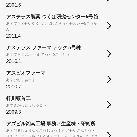
2001.6
アステラス製薬 つくば研究センター5号館
あすてらすせいやく つくばけんきゅうせんたー5ごうか
ん
2011.4
アステラス ファーマ テック 5号棟
あすてらす ふぁーま てっく 5ごうとう
2016.1
アスビオファーマ
あすびおふぁーま
2010.7
梓川頭首工
あずさがわとうしゅこう
2009.3
アズビル湘南工場 事務／生産棟・守衛所・リサイクルステーション・危険物倉庫・ボンベ庫
あずびるしょうなんこうじょう じむ／せいさんとう・し
ゅえいしょ・りさいくるすてーしょん・きけんぶつそう