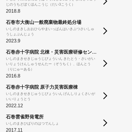
じのうちどぼくほんこうじ（だい3こうく）
2018.8
石巻市大衡山一般廃棄物最終処分場
いしのまきしおおひらやまいっぱんはいきぶつさいしゅ
うしょぶんじょう
2023.9
石巻赤十字病院 北棟・災害医療研修センター（増築）、本棟（リニューアル）
いしのまきせきじゅうじびょういん きたとう・さいがい
いりょうけんしゅうせんたー（ぞうちく）、ほんとう
（りにゅーある）
2016.8
石巻赤十字病院 原子力災害医療棟
いしのまきせきじゅうじびょういん げんしりょくさいが
いいりょうとう
2022.12
石巻雲雀野発電所
いしのまきひばりのはつでんしょ
2017.11