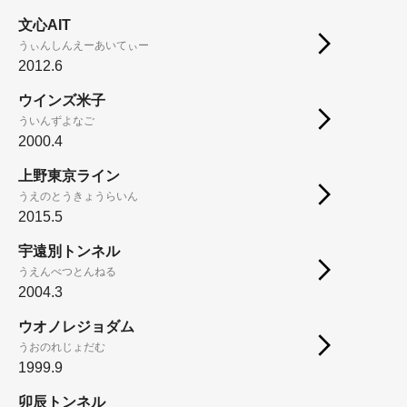
文心AIT
うぃんしんえーあいてぃー
2012.6
ウインズ米子
ういんずよなご
2000.4
上野東京ライン
うえのとうきょうらいん
2015.5
宇遠別トンネル
うえんべつとんねる
2004.3
ウオノレジョダム
うおのれじょだむ
1999.9
卯辰トンネル