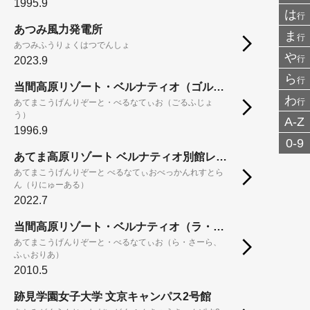
1995.9
は
行
あつみ風力発電所
ま
行
あつみふうりょくはつでんしょ
や
行
2023.9
ら
行
当間高原リゾート・ベルナティオ（ゴルフ場）
わ
行
あてまこうげんりぞーと・べるなてぃお（ごるふじょ
う）
A-Z
1996.9
0-9
あてま高原リゾート ベルナティオ別館レストラン（リニューアル）
あてまこうげんりぞーと べるなてぃおべっかんれすとら
ん（りにゅーある）
2022.7
当間高原リゾート・ベルナティオ（ラ・サーラ、フィオリア）
あてまこうげんりぞーと・べるなてぃお（ら・さーら、
ふぃおりあ）
2010.5
跡見学園女子大学 文京キャンパス2号館