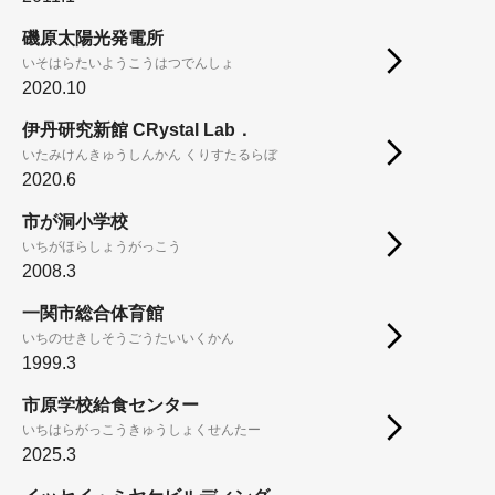
磯原太陽光発電所
いそはらたいようこうはつでんしょ
2020.10
伊丹研究新館 CRystal Lab．
いたみけんきゅうしんかん くりすたるらぼ
2020.6
市が洞小学校
いちがほらしょうがっこう
2008.3
一関市総合体育館
いちのせきしそうごうたいいくかん
1999.3
市原学校給食センター
いちはらがっこうきゅうしょくせんたー
2025.3