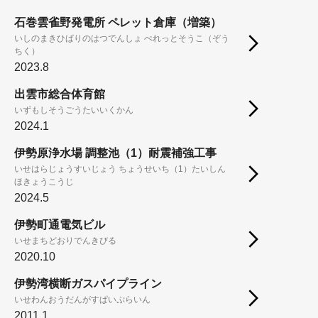
石巻雲雀野発電所 ペレット倉庫（増築）
いしのまきひばりのはつでんしょ ぺれっとそうこ（ぞう
ちく）
2023.8
出雲市総合体育館
いずもしそうごうたいいくかん
2024.1
伊勢原浄水場 調整池（1）耐震補強工事
いせはらじょうすいじょう ちょうせいち（1）たいしん
ほきょうこうじ
2024.5
伊勢町通電気ビル
いせまちどおりでんきびる
2020.10
伊勢湾横断ガスパイプライン
いせわんおうだんがすぱいぷらいん
2011.1