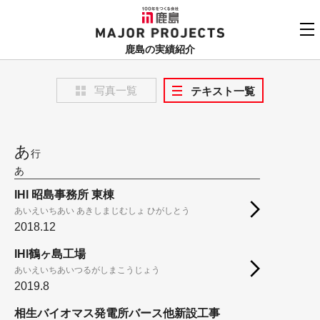
鹿島
MAJOR PROJECTS
鹿島の実績紹介
実績紹介TOP
写真一覧
テキスト一覧
更新順でみる
関連リンク
よくあるご質問
用途でさがす
あ
行
鹿島建設株式会社
あ
個人情報保護方針
竣工年でさがす
お問い合わせ
IHI 昭島事務所 東棟
あいえいちあい あきしまじむしょ ひがしとう
地域でさがす
2018.12
あいうえお順
IHI鶴ヶ島工場
あいえいちあいつるがしまこうじょう
2019.8
相生バイオマス発電所バース他新設工事