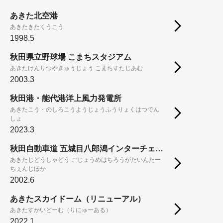
あきた北空港
あきたきたくうこう
1998.5
秋田県立野球場 こまちスタジアム
あきたけんりつやきゅうじょう こまちすたじあむ
2003.3
秋田港・能代港洋上風力発電所
あきたこう・のしろこうようじょうふうりょくはつでん
しょ
2023.3
秋田自動車道 五城目八郎潟インターチェンジ他
あきたじどうしゃどう ごじょうめはちろうがたいんたー
ちぇんじほか
2002.6
あきたスカイドーム（リニューアル）
あきたすかいどーむ（りにゅーある）
2022.1