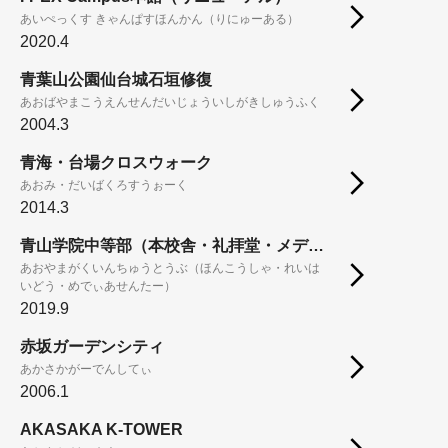
あいぺっくす きゃんぱすほんかん（りにゅーある）
2020.4
青葉山公園仙台城石垣修復
あおばやまこうえんせんだいじょういしがきしゅうふく
2004.3
青海・台場クロスウォーク
あおみ・だいばくろすうぉーく
2014.3
青山学院中等部（本校舎・礼拝堂・メディアセンター）
あおやまがくいんちゅうとうぶ（ほんこうしゃ・れいは
いどう・めでぃあせんたー）
2019.9
赤坂ガーデンシティ
あかさかがーでんしてぃ
2006.1
AKASAKA K-TOWER