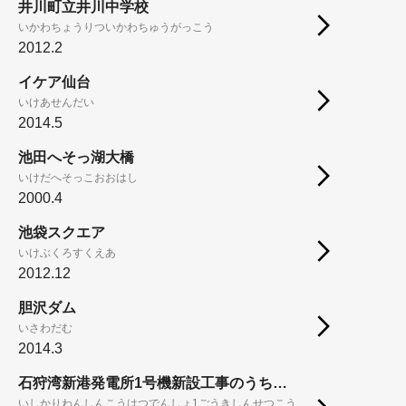
井川町立井川中学校
いかわちょうりついかわちゅうがっこう
2012.2
イケア仙台
いけあせんだい
2014.5
池田へそっ湖大橋
いけだへそっこおおはし
2000.4
池袋スクエア
いけぶくろすくえあ
2012.12
胆沢ダム
いさわだむ
2014.3
石狩湾新港発電所1号機新設工事のうち土木本工事（第3工区）
いしかりわんしんこうはつでんしょ1ごうきしんせつこう