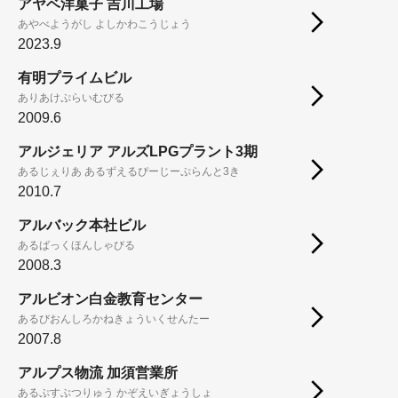
アヤベ洋菓子 吉川工場
あやべようがし よしかわこうじょう
2023.9
有明プライムビル
ありあけぷらいむびる
2009.6
アルジェリア アルズLPGプラント3期
あるじぇりあ あるずえるぴーじーぷらんと3き
2010.7
アルバック本社ビル
あるばっくほんしゃびる
2008.3
アルビオン白金教育センター
あるびおんしろかねきょういくせんたー
2007.8
アルプス物流 加須営業所
あるぷすぶつりゅう かぞえいぎょうしょ