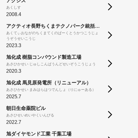
アクシス
あくしす
2008.4
アクティオ長野ちくまテクノパーク統括工場造成工事
あくてぃおながのちくまてくのぱーくとうかつこうじょ
うぞうせいこうじ
2023.3
旭化成 樹脂コンパウンド製造工場
あさひかせい じゅしこんぱうんどせいぞうこうじょう
2020.3
旭化成 馬見原発電所（リニューアル）
あさひかせい まみはらはつでんしょ（りにゅーある）
2025.7
朝日生命薬院ビル
あさひせいめいやくいんびる
2022.7
旭ダイヤモンド工業 千葉工場