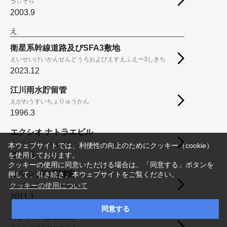
ゔぃそら
2003.9
え
衛星系幹線道路及びSFA3敷地
えいせいけいかんせんどうろおよびえすえふえー3しきち
2023.12
江川雨水貯留管
えがわうすいちょりゅうかん
1996.3
エクシオ ナトラエビル
えくしお なとらえびる
本ウェブサイトでは、利便性の向上のためにクッキー（cookie）
2021.5
を使用しております。
クッキーの使用に同意いただける場合は、「同意する」ボタンを
エクシブ有馬離宮
押して、引き続き、本ウェブサイトをご覧ください。
クッキーの使用について
えくしぶありまりきゅう
2011.1
同意する
エクシブ箱根離宮