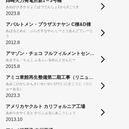
姉崎火力発電所新1～3号機
あねがさきかりょくはつでんしょ1から3ごうき
2023.8
アパルトメン・プラザスナヤン C棟&D棟
あぱるとめん・ぷらざすなやん しーとうあんどでぃーと
う
2012.8
アマゾン・チェコ フルフィルメントセンター
あまぞん・ちぇこ ふるふぃるめんとせんたー
2015.8
アミコ東館再生整備第二期工事（リニューアル）
あみこひがしかんさいせいせいびだいにきこうじ（りに
ゅーある）
2023.3
アメリカヤクルト カリフォルニア工場
あめりかやくると かりふぉるにあこうじょう
2013.10