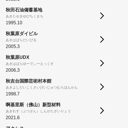
秋田石油備蓄基地
あきたせきゆびちくきち
1995.10
秋葉原ダイビル
あきはばらだいびる
2005.3
秋葉原UDX
あきはばらゆーでぃーえっくす
2006.3
秋吉台国際芸術村本館
あきよしだいこくさいげいじゅつむらほんかん
1998.7
啊基里斯（佛山）新型材料
あきれす（ぶつざん）しんがたざいりょう
2021.6