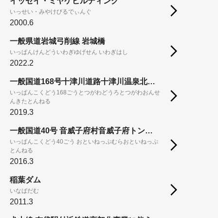
イッセイ・ミヤケビルディング
いっせい・みやけびるでぃんぐ
2000.6
一般県道岩城弓削線 岩城橋
いっぱんけんどういわぎゆげせん いわぎはし
2022.2
一般国道168号十津川道路十津川温泉北トンネル
いっぱんこくどう168ごうとつがわどうろとつがわおんせ
んきたとんねる
2019.3
一般国道40号 音威子府村音威子府トンネル
いっぱんこくどう40ごう おといねっぷむらおといねっぷ
とんねる
2016.3
稲葉ダム
いなばだむ
2011.3