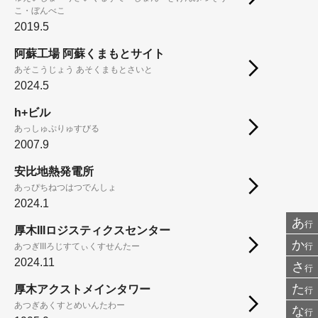
こ・ぼんべこ
2019.5
阿蘇工場 阿蘇くまもとサイト
あそこうじょう あそくまもとさいと
2024.5
h+ビル
あっしゅぷりゅすびる
2007.9
安比地熱発電所
あっぴちねつはつでんしょ
2024.1
あ
行
厚木IIIロジスティクスセンター
か
行
あつぎIIIろじすてぃくすせんたー
2024.11
さ
行
た
厚木アクストメインタワー
行
あつぎあくすとめいんたわー
な
行