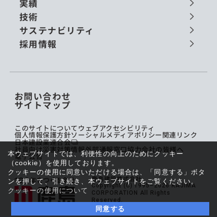
実績
技術
サステナビリティ
採用情報
お問い合わせ
サイトマップ
このサイトについて
ウェブアクセシビリティ
個人情報保護方針
ソーシャルメディアポリシー
関連リンク
日本建設業連合会
社員向け災害対策情報
外部通報窓口
協力会社の皆様へ
本ウェブサイトでは、利便性の向上のためにクッキー
電子公告
（cookie）を使用しております。
クッキーの使用に同意いただける場合は、「同意する」ボタ
鹿島建設株式会社
ンを押して、引き続き、本ウェブサイトをご覧ください。
Copyright (C) 1995–2026 KAJIMA
クッキーの使用について
CORPORATION All Rights
Reserved.
同意する