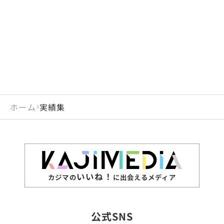
閉じる
岡山県
長崎県
広島県
熊本県
静岡県
愛知県
閉じる
米国
アラブ首長国連邦
山口県
大分県
徳島県
宮崎県
三重県
岐阜県
アルジェリア
インド
香川県
鹿児島県
愛媛県
沖縄県
閉じる
インドネシア
エジプト・アラブ共
高知県
閉じる
ホーム
実績集
エチオピア
オーストラリア
閉じる
ザンビア
シンガポール
ジンバブエ
スリランカ
いいね！
カジマの
に出会えるメディア
タイ
台湾
公式SNS