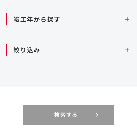
資源循環（廃棄物利活用施設）
閉じる
竣工年から探す
造成
北海道・東北
関東
閉じる
絞り込み
北海道
茨城県
青森県
栃木県
中部
近畿
岩手県
群馬県
宮城県
埼玉県
設計・施工
新潟県
京都府
富山県
大阪府
秋田県
千葉県
山形県
東京都
大規模複合開発
中国・四国
九州・沖縄
PFI
石川県
滋賀県
福井県
兵庫県
福島県
神奈川県
事業用地
検索する
リニューアル
鳥取県
福岡県
島根県
佐賀県
長野県
奈良県
山梨県
和歌山県
海外
閉じる
閉じる