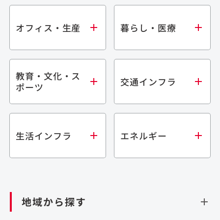
オフィス・生産
暮らし・医療
教育・文化・ス
オフィス
集合住宅
交通インフラ
ポーツ
生産・研究施設
宿泊施設
倉庫・物流施設
商業施設
医療・福祉施設
学校・教育施設
鉄道
生活インフラ
エネルギー
閉じる
文化・スポーツ施設
橋梁
閉じる
歴史的建造物
トンネル
道路
ダム
再生可能エネルギー
閉じる
空港施設
地域から探す
処理場・リサイクル施設
港湾/海洋施設
閉じる
上下水道施設