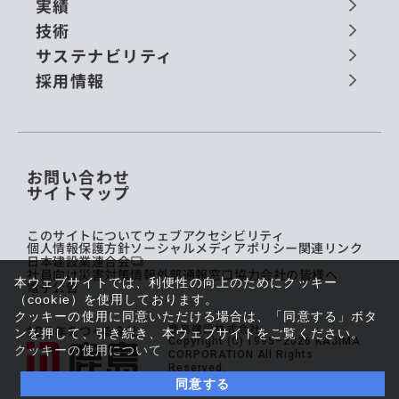
実績
技術
サステナビリティ
採用情報
お問い合わせ
サイトマップ
このサイトについて
ウェブアクセシビリティ
個人情報保護方針
ソーシャルメディアポリシー
関連リンク
日本建設業連合会
社員向け災害対策情報
外部通報窓口
協力会社の皆様へ
本ウェブサイトでは、利便性の向上のためにクッキー
電子公告
（cookie）を使用しております。
クッキーの使用に同意いただける場合は、「同意する」ボタ
鹿島建設株式会社
ンを押して、引き続き、本ウェブサイトをご覧ください。
Copyright (C) 1995–2026 KAJIMA
クッキーの使用について
CORPORATION All Rights
Reserved.
同意する