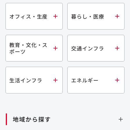
オフィス・生産
暮らし・医療
教育・文化・ス
オフィス
集合住宅
交通インフラ
ポーツ
生産・研究施設
宿泊施設
倉庫・物流施設
商業施設
医療・福祉施設
学校・教育施設
鉄道
生活インフラ
エネルギー
閉じる
文化・スポーツ施設
橋梁
閉じる
歴史的建造物
トンネル
道路
ダム
再生可能エネルギー
閉じる
空港施設
地域から探す
処理場・リサイクル施設
港湾/海洋施設
閉じる
上下水道施設