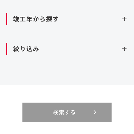
資源循環（廃棄物利活用施設）
閉じる
竣工年から探す
造成
北海道・東北
関東
閉じる
絞り込み
北海道
茨城県
青森県
栃木県
中部
近畿
岩手県
群馬県
宮城県
埼玉県
設計・施工
新潟県
京都府
富山県
大阪府
秋田県
千葉県
山形県
東京都
大規模複合開発
中国・四国
九州・沖縄
PFI
石川県
滋賀県
福井県
兵庫県
福島県
神奈川県
事業用地
検索する
リニューアル
鳥取県
福岡県
島根県
佐賀県
長野県
奈良県
山梨県
和歌山県
海外
閉じる
閉じる