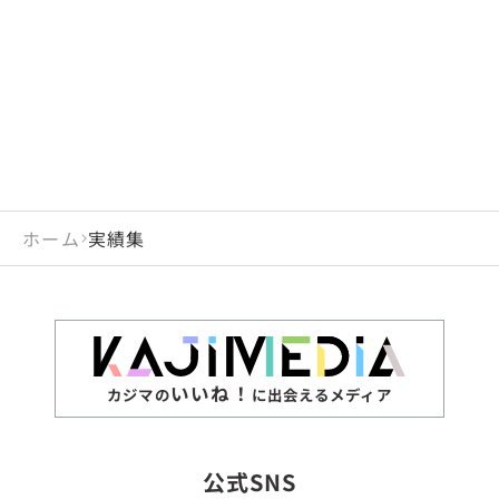
閉じる
岡山県
長崎県
広島県
熊本県
静岡県
愛知県
閉じる
米国
アラブ首長国連邦
山口県
大分県
徳島県
宮崎県
三重県
岐阜県
アルジェリア
インド
香川県
鹿児島県
愛媛県
沖縄県
閉じる
インドネシア
エジプト・アラブ共
高知県
閉じる
ホーム
実績集
エチオピア
オーストラリア
閉じる
ザンビア
シンガポール
ジンバブエ
スリランカ
いいね！
カジマの
に出会えるメディア
タイ
台湾
公式SNS