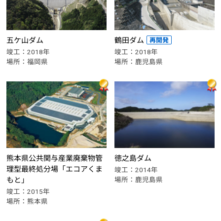
五ケ山ダム
鶴田ダム
竣工：2018年
竣工：2018年
場所：福岡県
場所：鹿児島県
熊本県公共関与
産業廃棄物管
徳之島ダム
理型最終処分場
「エコアくま
竣工：2014年
もと」
場所：鹿児島県
竣工：2015年
場所：熊本県