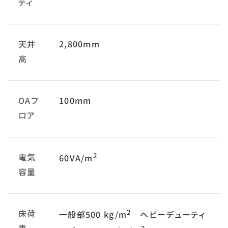
ティ
天井
2,800mm
高
OAフ
100mm
ロア
電気
2
60VA/m
容量
床荷
2
一般部500 kg/m
ヘビーデューティ