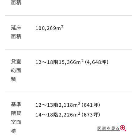
面積
延床
2
100,269m
面積
貸室
2
12～18階15,366m
（4,648坪）
総面
積
基準
2
12～13階2,118m
（641坪）
階貸
2
14～18階2,226m
（673坪）
室面
図面を見る
積