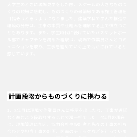
大学生のときに現場見学をした際、スケールの大きなものづ
くりの現場に感動し、ものづくりの最前線である施工管理を
目指そうと思うようになりました。建築学科で学んだ構造や
環境の分野は、工事の本質や仕組みを理解する上で役立つこ
ともあります。また、学生時代に続けていたバスケットボー
ル部でキャプテンを務めた経験は、現場で作業員さんとコミ
ュニションを取り、工事を進めていく上で活かされていると
感じています。
計画段階からものづくりに携わる
1、2年目は現場で作業員さんに指示を出したり、工事が遅延
なく進むよう段取りすることで精一杯でした。4年目の現在
は、現場管理に加え、協力会社や設計者と先々の工事の打ち
合わせや担当工事の計画、図面のチェックなどを行っていま