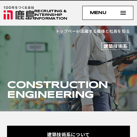
RECRUITING &
MENU
MENU
INTERNSHIP
INFORMATION
トップページ
活躍する職種と社員を知る
建築技術系
CONSTRUCTION
ENGINEERING
建築技術系について