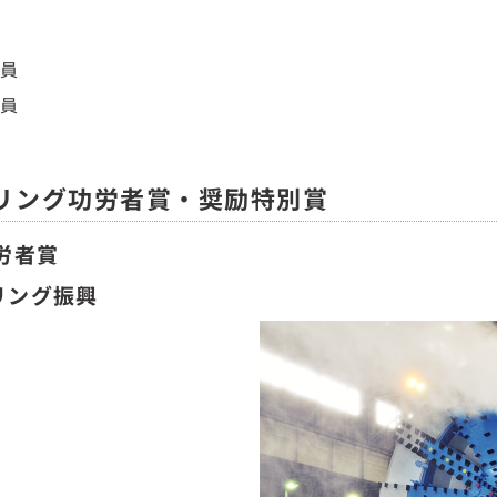
員
員
アリング功労者賞・奨励特別賞
労者賞
リング振興