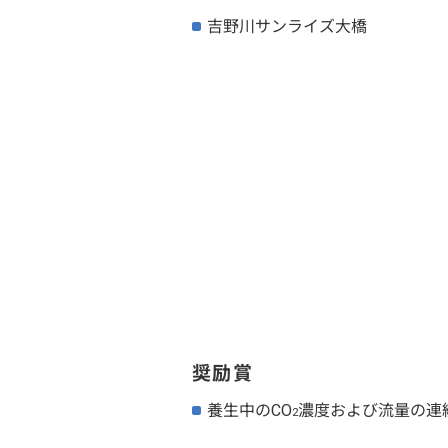
吉野川サンライズ大橋
奨励賞
養生中のCO
濃度および流量の連
2