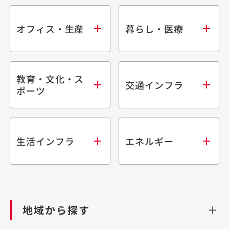
オフィス・生産
暮らし・医療
教育・文化・ス
オフィス
集合住宅
交通インフラ
ポーツ
生産・研究施設
宿泊施設
倉庫・物流施設
商業施設
医療・福祉施設
学校・教育施設
鉄道
生活インフラ
エネルギー
閉じる
文化・スポーツ施設
橋梁
閉じる
歴史的建造物
トンネル
道路
ダム
再生可能エネルギー
閉じる
空港施設
地域から探す
処理場・リサイクル施設
港湾/海洋施設
閉じる
上下水道施設