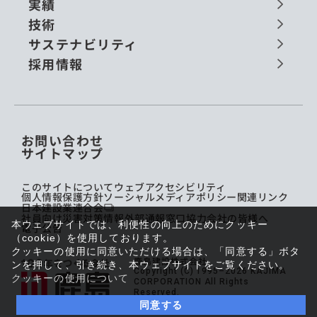
実績
技術
サステナビリティ
採用情報
お問い合わせ
サイトマップ
このサイトについて
ウェブアクセシビリティ
個人情報保護方針
ソーシャルメディアポリシー
関連リンク
日本建設業連合会
社員向け災害対策情報
外部通報窓口
協力会社の皆様へ
本ウェブサイトでは、利便性の向上のためにクッキー
電子公告
（cookie）を使用しております。
クッキーの使用に同意いただける場合は、「同意する」ボタ
鹿島建設株式会社
ンを押して、引き続き、本ウェブサイトをご覧ください。
Copyright (C) 1995–2026 KAJIMA
クッキーの使用について
CORPORATION All Rights
Reserved.
同意する