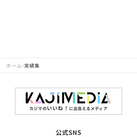
閉じる
岡山県
長崎県
広島県
熊本県
静岡県
愛知県
閉じる
米国
アラブ首長国連邦
山口県
大分県
徳島県
宮崎県
三重県
岐阜県
アルジェリア
インド
香川県
鹿児島県
愛媛県
沖縄県
閉じる
インドネシア
エジプト・アラブ共
高知県
閉じる
ホーム
実績集
エチオピア
オーストラリア
閉じる
ザンビア
シンガポール
ジンバブエ
スリランカ
いいね！
カジマの
に出会えるメディア
タイ
台湾
公式SNS