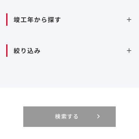
資源循環（廃棄物利活用施設）
閉じる
竣工年から探す
造成
北海道・東北
関東
閉じる
絞り込み
北海道
茨城県
青森県
栃木県
中部
近畿
岩手県
群馬県
宮城県
埼玉県
設計・施工
新潟県
京都府
富山県
大阪府
秋田県
千葉県
山形県
東京都
大規模複合開発
中国・四国
九州・沖縄
PFI
石川県
滋賀県
福井県
兵庫県
福島県
神奈川県
事業用地
検索する
リニューアル
鳥取県
福岡県
島根県
佐賀県
長野県
奈良県
山梨県
和歌山県
海外
閉じる
閉じる