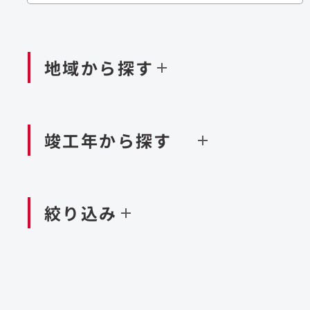
閉じる
閉じる
閉じる
鉄道
ダム
再生可能エネルギー
処理場・リサイクル施設
橋梁
トン
地域から探す
閉じる
空港施設
造成
港湾/海洋施設
竣工年から探す
北海道・東北
関東
閉じる
閉じる
絞り込み
中国・四国
九州・沖縄
北海道
茨城県
新潟県
京都府
青森県
栃木県
富山県
大阪府
岩手県
群馬県
石川県
滋賀県
秋田県
千葉県
長野県
奈良県
山形県
東京都
山梨県
和歌山県
福島県
神奈川県
静岡県
鳥取県
福岡県
米国
島根県
佐賀県
アラブ首長国連邦
岡山県
長崎県
設計・施工
大規模複合開発