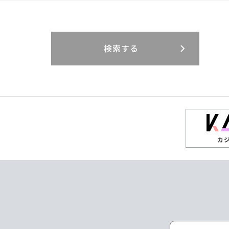
閉じる
閉じる
閉じる
三重県
岐阜県
山口県
大分県
インドネシア
徳島県
宮崎県
エジプト・アラブ
香川県
鹿児島県
リニューアル
検索する
閉じる
閉じる
閉じる
高知県
ザンビア
シンガポール
閉じる
タイ
台湾
カ
ニュージーランド
パラオ
ポーランド
マレーシア