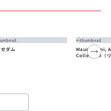
なせダム
Mauna Lani, 
Collectio