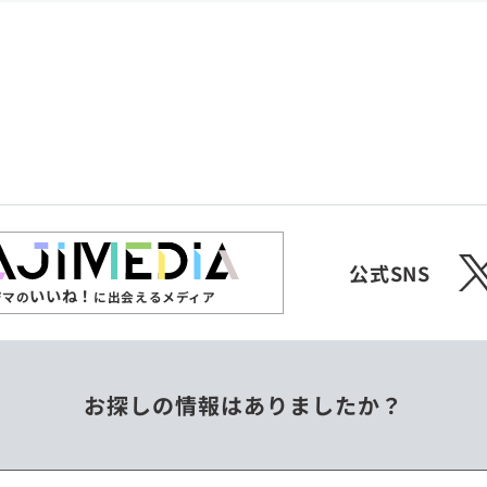
共和国
愛媛県
沖縄県
エチオピア
オーストラリア
ジンバブエ
スリランカ
X
チェコ
中国
公式SNS
いいね！
ジマの
に出会えるメディア
フィリピン
ベトナム
お探しの情報はありましたか？
ミャンマー
メキシコ