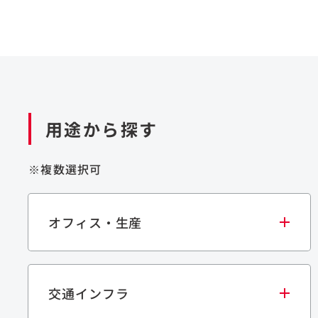
用途から探す
※複数選択可
オフィス・生産
交通インフラ
オフィス
集合住宅
学校・教育施設
生産・研究施設
宿泊施設
文化・スポーツ施設
商業施設
倉