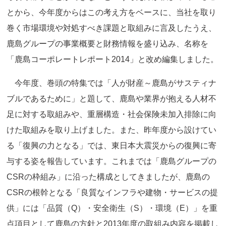
とから、今年度からはこの考え方をベースに、当社を取り
巻く市場環境や対処すべき課題と取組みに言及したうえ、
鹿島グループの事業概要と財務情報を盛り込み、名称を
「鹿島コーポレートレポート2014」と改め編集しました。
今年度、巻頭の特集では「人が財産～鹿島がサスティナ
ブルであるために」と題して、鹿島や業界が抱える人材不
足に対する取組みや、重層構造・社会保険未加入排除に向
けた取組みを取り上げました。また、昨年度から設けてい
る「復興の力となる」では、東日本大震災からの復興に寄
与する姿を報告しています。これまでは「鹿島グループの
CSRの枠組み」に沿った構成としてきましたが、鹿島の
CSRの根幹となる「良質なインフラや建物・サービスの提
供」には「品質（Q）・安全衛生（S）・環境（E）」を重
点項目として鹿島の方針と2013年度の取組み内容を掲載し