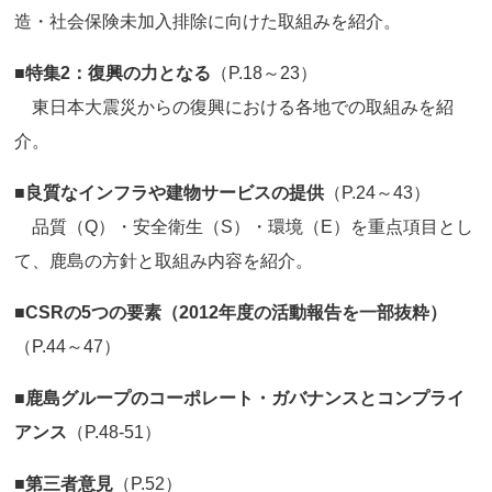
造・社会保険未加入排除に向けた取組みを紹介。
■特集2：復興の力となる
（P.18～23）
東日本大震災からの復興における各地での取組みを紹
介。
■良質なインフラや建物サービスの提供
（P.24～43）
品質（Q）・安全衛生（S）・環境（E）を重点項目とし
て、鹿島の方針と取組み内容を紹介。
■CSRの5つの要素（2012年度の活動報告を一部抜粋）
（P.44～47）
■鹿島グループのコーポレート・ガバナンスとコンプライ
アンス
（P.48-51）
■第三者意見
（P.52）