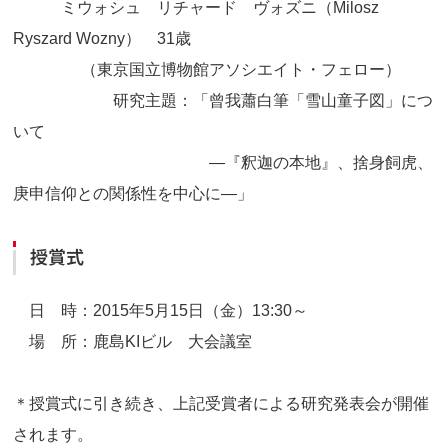
ミウォシュ リチャード ヴォズニ（Milosz
Ryszard Wozny） 31歳
（東京国立博物館アソシエイト・フェロー）
研究主題：「曾我蕭白筆「雪山童子図」につ
いて
―『釈迦の本地』、捨身飼虎、
庚申信仰との関係性を中心に―」
授賞式
日 時：2015年5月15日（金）13:30～
場 所：鹿島KIビル 大会議室
＊授賞式に引き続き、上記受賞者による研究発表会が開催
されます。