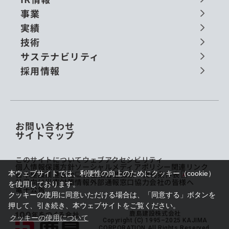
事業
実績
技術
サステナビリティ
採用情報
お問い合わせ
サイトマップ
このサイトについて
ウェブアクセシビリティ
個人情報保護方針
ソーシャルメディアポリシー
関連リンク
本ウェブサイトでは、利便性の向上のためにクッキー（cookie）
日本建設業連合会
貸金業者登録票・貸付条件表
社員向け災害対策情報
外部通報窓口
協力会社の皆様へ
を使用しております。
電子公告
クッキーの使用に同意いただける場合は、「同意する」ボタンを
押して、引き続き、本ウェブサイトをご覧ください。
鹿島建設株式会社
クッキーの使用について
Copyright (C) 1995–2025 KAJIMA
CORPORATION All Rights Reserved.