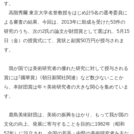
す。
高階秀爾 東京大学名誉教授をはじめ計5名の選考委員に
よる審査の結果、今回は、2013年に助成を受けた53件の
研究のうち、次の2氏の論文が財団賞として選ばれ、5月15
日（金）の授賞式にて、賞状と副賞50万円が授与されま
す。
我が国では美術研究者の優れた研究に対して授与される
賞には｢國華賞｣（朝日新聞社関連）など数少ないことか
ら、本財団賞は年々美術研究者の大きな関心を集めていま
す。
鹿島美術財団は、美術の振興をはかり、もって我が国の
文化の向上、発展に寄与することを目的に1982年（昭和
57年）に設立され、全国の若手・中堅の美術研究者を主な