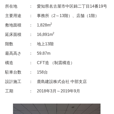
所在地
： 愛知県名古屋市中区錦二丁目14番19号
主要用途
： 事務所（2～13階）、店舗（1階）
2
敷地面積
： 1,828m
2
延床面積
： 16,891m
階数
： 地上13階
最高高さ
： 59.87m
構造
： CFT造 （制震構造）
駐車台数
： 158台
設計施工
： 鹿島建設株式会社 中部支店
工期
： 2018年3月～2019年9月