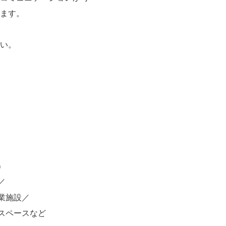
ます。
い。
）
／
業施設／
スペースなど