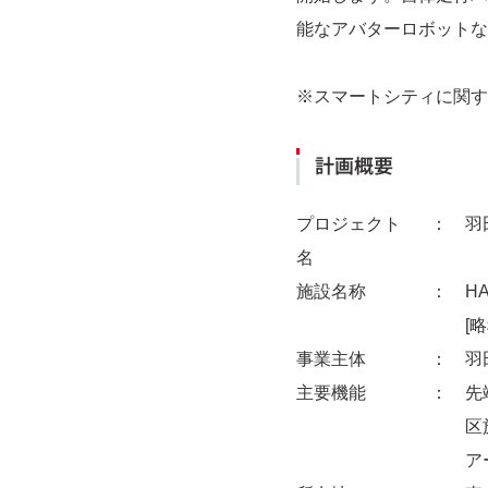
能なアバターロボットな
※スマートシティに関す
計画概要
プロジェクト
： 羽田
名
施設名称
： HAN
[略称] 
事業主体
： 羽田
主要機能
： 先端
区施策
アート