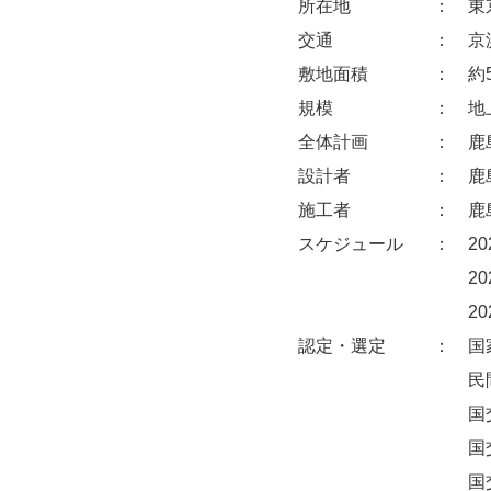
所在地
： 東京
交通
： 京浜
敷地面積
： 約5.
規模
： 地上1
全体計画
： 鹿
設計者
： 鹿島
施工者
： 鹿島
スケジュール
： 202
2020
202
認定・選定
： 国
民間都市
国交省ス
国交省ス
国交省