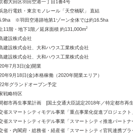
都大田区羽田空港一丁目1番4号
急行電鉄・東京モノレール「天空橋駅」 直結
9ha ※羽田空港跡地第1ゾーン全体では約16.5ha
2
1階・地下1階／延床面積 約131,000m
島建設株式会社
建設株式会社、大和ハウス工業株式会社
建設株式会社、大和ハウス工業株式会社
0年7月3日(金)開業
年9月18日(金)本格稼働（2020年開業エリア）
2年グランドオープン予定
家戦略特区
再生事業計画 [国土交通大臣認定2018年／特定都市再生
マートシティモデル事業「重点事業化促進プロジェクト」選定
マートシティモデル事業「スマートシティ推進パートナー」認
・内閣府・総務省・経産省「スマートシティ官民連携プラ