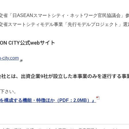
日ASEANスマートシティ・ネットワーク官民協議会」参画(
マートシティモデル事業「先行モデルプロジェクト」選定(2
TION CITY公式webサイト
n-city.com
会社とは、出資企業9社が設立した本事業のみを遂行する事
下さい。
アを構成する機能・特徴ほか（PDF：2.0MB）』