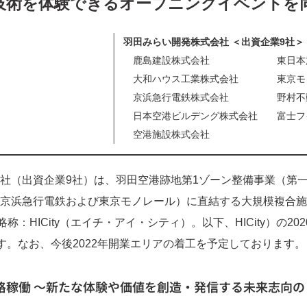
技術を体験できるオープニングイベントを
羽田みらい開発株式会社 ＜出資企業9社＞
鹿島建設株式会社 東日本旅客
大和ハウス工業株式会社 東京モノ
京浜急行電鉄株式会社 野村不動産
日本空港ビルデング株式会社 富士フ
空港施設株式会社
社（出資企業9社）は、羽田空港跡地第1ゾーン整備事業（第
京浜急行電鉄および東京モノレール）に直結する大規模複合施設
Y」（略称：HICity（エイチ・アイ・シティ）。以下、HICity）の2
ます。なお、今後2022年開業エリアの着工を予定しております。
り本格稼働 ～新たな体験や価値を創造・発信する未来志向